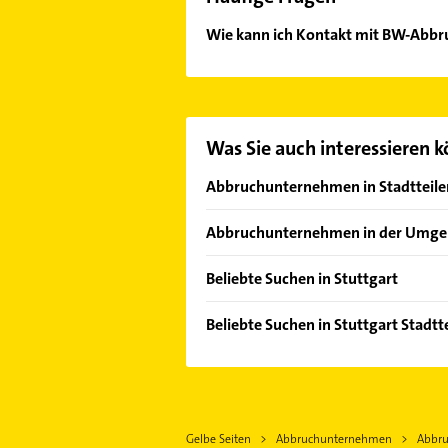
Wie kann ich Kontakt mit BW-Ab
Es ist sehr einfach Kontakt mit B
unserem Kontaktdaten-Bereich ausw
Was Sie auch interessieren 
Abbruchunternehmen in Stadtteile
Mitte
Abbruchunternehmen in der Umg
Ostfildern
Beliebte Suchen in Stuttgart
Esslingen am Neckar
Dachdecker
Filderstadt
Beliebte Suchen in Stuttgart Stadtt
Bauunternehmen
Dachdecker
Schreiner
Schreiner
Heizung & Sanitär
Bauunternehmen
Lüftungsanlagen
Gelbe Seiten
Abbruchunternehmen
Abbru
Physikalische Therapie