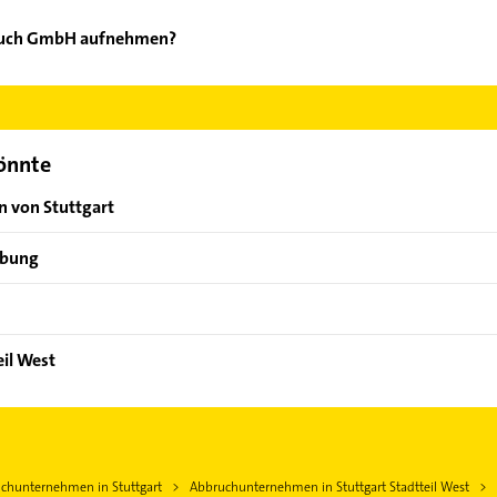
bruch GmbH aufnehmen?
W-Abbruch GmbH aufzunehmen. Einfach die passenden Kontaktmögli
ählen. Hier finden Sie alle
Kontaktdaten
.
könnte
n von Stuttgart
ebung
eil West
chunternehmen in Stuttgart
Abbruchunternehmen in Stuttgart Stadtteil West