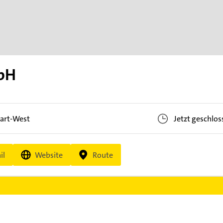
bH
gart-West
Jetzt geschlos
il
Website
Route