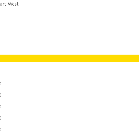
gart-West
0
0
0
0
0