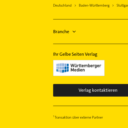
Heizungsbauer
Deutschland
Baden-Württemberg
Stuttgar
Physiotherapie
Heizungsfirmen
Krankengymnastik
Steuerberater
Immobilien
Klempner
Immobilienmakler
Branche
Gasinstallateur
Maler
Heizung & Sanitär
Ihr Gelbe Seiten Verlag
Verlag kontaktieren
Transaktion über externe Partner