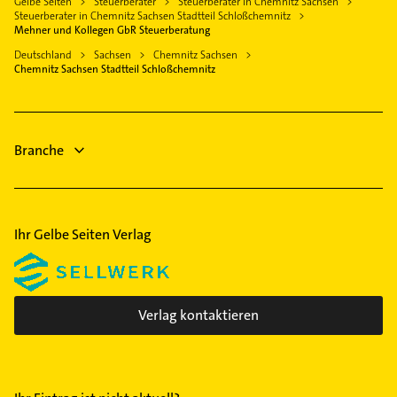
Gelbe Seiten
Steuerberater
Steuerberater in Chemnitz Sachsen
Zschopau
Ärztehaus
Reichenbrand
Steuerberater in Chemnitz Sachsen Stadtteil Schloßchemnitz
Fenster
Lugau /Erzgebirge
Hausarzt
Mehner und Kollegen GbR Steuerberatung
Schönau
Zahnarzt
Mittweida
Allgemeinarzt
Deutschland
Sachsen
Chemnitz Sachsen
Sonnenberg
Physikalische Therapie
Chemnitz Sachsen Stadtteil Schloßchemnitz
Arzt
Zentrum
Physiotherapie
Maler
Physikalische Therapie
Branche
Physiotherapie
Ihr Gelbe Seiten Verlag
Verlag kontaktieren