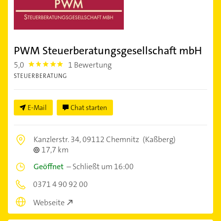
PWM Steuerberatungsgesellschaft mbH
5,0
1 Bewertung
5.0
STEUERBERATUNG
E-Mail
Chat starten
Kanzlerstr. 34,
09112 Chemnitz
(Kaßberg)
17,7 km
Geöffnet
–
Schließt um 16:00
0371 4 90 92 00
Webseite