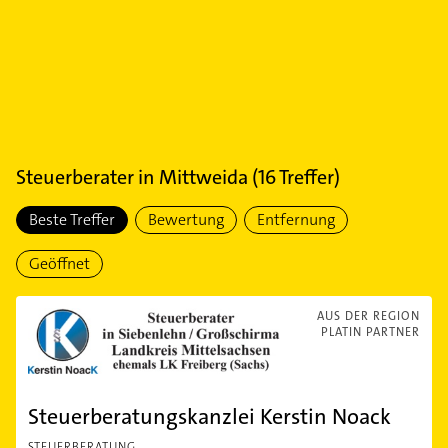
Steuerberater
in
Mittweida
(
16
Treffer)
Beste Treffer
Bewertung
Entfernung
Geöffnet
AUS DER REGION
PLATIN PARTNER
Steuerberatungskanzlei Kerstin Noack
STEUERBERATUNG