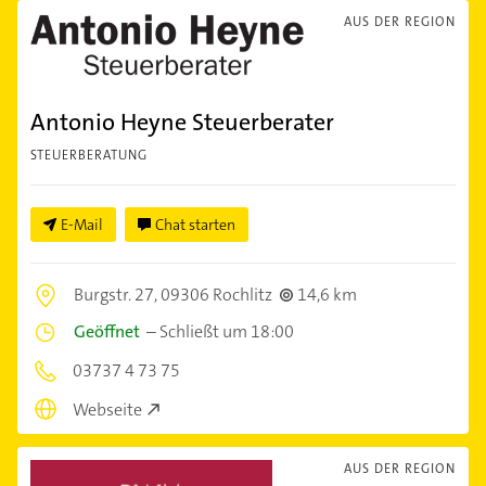
AUS DER REGION
Antonio Heyne Steuerberater
STEUERBERATUNG
E-Mail
Chat starten
Burgstr. 27,
09306 Rochlitz
14,6 km
Geöffnet
–
Schließt um 18:00
03737 4 73 75
Webseite
AUS DER REGION