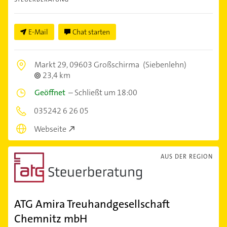
E-Mail
Chat starten
Markt 29,
09603 Großschirma
(Siebenlehn)
23,4 km
Geöffnet
–
Schließt um 18:00
035242 6 26 05
Webseite
AUS DER REGION
ATG Amira Treuhandgesellschaft
Chemnitz mbH