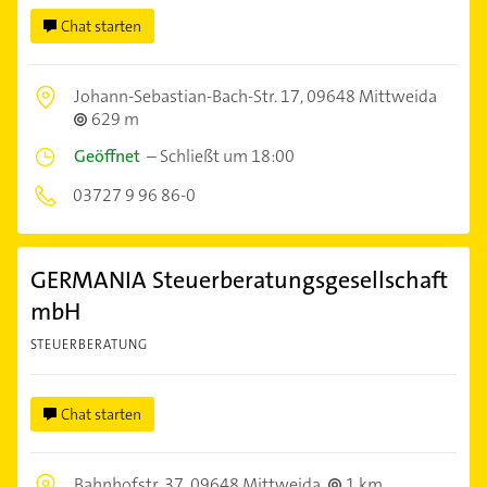
Chat starten
Johann-Sebastian-Bach-Str. 17,
09648 Mittweida
629 m
Geöffnet
–
Schließt um 18:00
03727 9 96 86-0
GERMANIA Steuerberatungsgesellschaft
mbH
STEUERBERATUNG
Chat starten
Bahnhofstr. 37,
09648 Mittweida
1 km