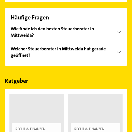
Häufige Fragen
Wie finde ich den besten Steuerberater in
Mittweida?
Vergleichen Sie alle Anbieter anhand echter
Welcher Steuerberater in Mittweida hat gerade
Kundenmeinungen und profitieren Sie von den
geöffnet?
Empfehlungen. Die Suchergebnisse können Sie sich
einfach nach
Bewertungen
sortiert anzeigen lassen.
Im Anbieter-Bereich finden Sie alle
Öffnungszeiten
.
Bitte beachten Sie, dass diese an Sonn- und
Feiertagen abweichen können.
Ratgeber
RECHT & FINANZEN
RECHT & FINANZEN