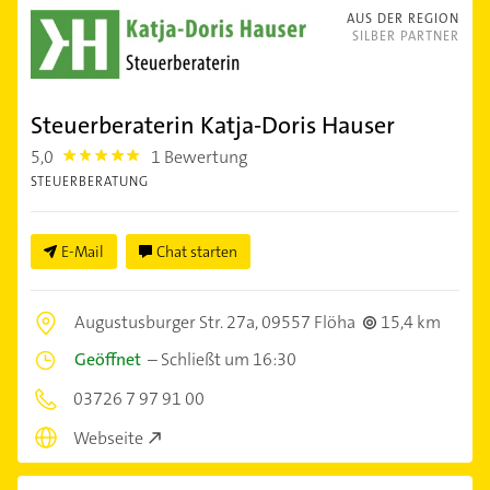
AUS DER REGION
SILBER PARTNER
Steuerberaterin Katja-Doris Hauser
5,0
1 Bewertung
5.0
STEUERBERATUNG
E-Mail
Chat starten
Augustusburger Str. 27a,
09557 Flöha
15,4 km
Geöffnet
–
Schließt um 16:30
03726 7 97 91 00
Webseite