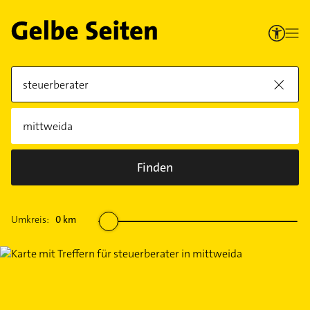
Finden
Umkreis:
0
km