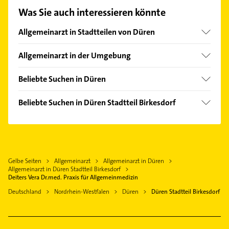
oder Mail in unserem Kontaktdaten-Bereich
Was Sie auch interessieren könnte
auswählen. Hier finden Sie alle
Kontaktdaten
.
Allgemeinarzt in Stadtteilen von Düren
Gürzenich
Allgemeinarzt in der Umgebung
Lendersdorf
Niederzier
Beliebte Suchen in Düren
Langerwehe
Physikalische Therapie
Kreuzau
Beliebte Suchen in Düren Stadtteil Birkesdorf
Physiotherapie
Inden
Dachdecker
Krankengymnastik
Nörvenich
Maler
Bestatter
Vettweiß
Schreiner
Maler
Jülich
Gelbe Seiten
Allgemeinarzt
Allgemeinarzt in Düren
Bestatter
Rohrreinigung
Allgemeinarzt in Düren Stadtteil Birkesdorf
Eschweiler Rheinland
Steuerberater
Deiters Vera Dr.med. Praxis für Allgemeinmedizin
Heizung & Sanitär
Nideggen
Zahnarzt
Deutschland
Nordrhein-Westfalen
Düren
Düren Stadtteil Birkesdorf
Lüftungsanlagen
Elsdorf Rheinland
Immobilien
Heizungsbauer
Immobilienmakler
Heizungsfirmen