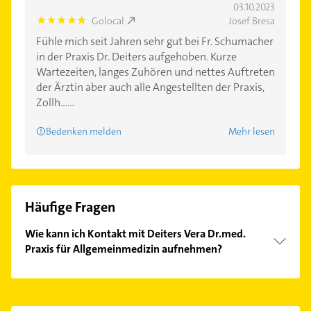
03.10.2023
Golocal
Josef Bresa
5.0
Fühle mich seit Jahren sehr gut bei Fr. Schumacher
in der Praxis Dr. Deiters aufgehoben. Kurze
Wartezeiten, langes Zuhören und nettes Auftreten
der Ärztin aber auch alle Angestellten der Praxis,
Zollh......
Bedenken melden
Mehr lesen
Häufige Fragen
Wie kann ich Kontakt mit Deiters Vera Dr.med.
Praxis für Allgemeinmedizin aufnehmen?
Es ist sehr einfach Kontakt mit Deiters Vera Dr.med.
Praxis für Allgemeinmedizin aufzunehmen. Einfach
die passenden Kontaktmöglichkeiten wie Adresse