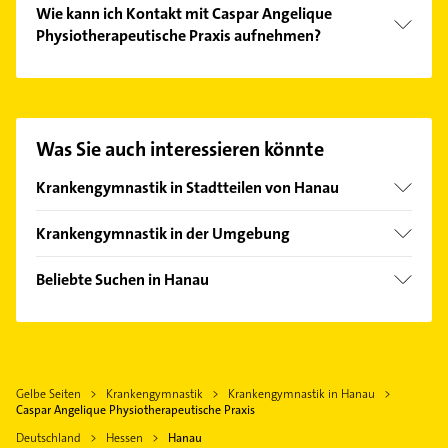
Wie kann ich Kontakt mit Caspar Angelique
Physiotherapeutische Praxis aufnehmen?
Es ist sehr einfach Kontakt mit Caspar Angelique
Physiotherapeutische Praxis aufzunehmen. Einfach
die passenden Kontaktmöglichkeiten wie Adresse
oder Mail in unserem Kontaktdaten-Bereich
Was Sie auch interessieren könnte
auswählen. Hier finden Sie alle
Kontaktdaten
.
Krankengymnastik in Stadtteilen von Hanau
Großauheim
Krankengymnastik in der Umgebung
Mittelbuchen
Maintal
Steinheim
Beliebte Suchen in Hanau
Mühlheim am Main
Phoniatrie
Obertshausen
Logopädie
Erlensee
Bestatter
Offenbach am Main
Gelbe Seiten
Krankengymnastik
Krankengymnastik in Hanau
Bauunternehmen
Rodenbach bei Hanau
Caspar Angelique Physiotherapeutische Praxis
Immobilien
Heusenstamm
Deutschland
Hessen
Hanau