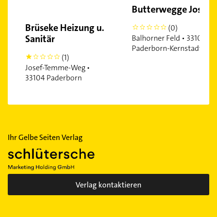
Butterwegge Josef
Brüseke Heizung u.
(0)
0
Sanitär
Balhorner Feld • 33106
Paderborn-Kernstadt
(1)
1
Josef-Temme-Weg •
33104 Paderborn
Ihr Gelbe Seiten Verlag
Verlag kontaktieren