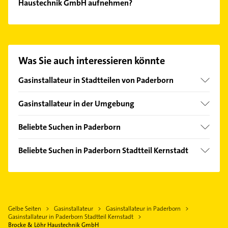
Haustechnik GmbH aufnehmen?
Es ist sehr einfach Kontakt mit Brocke & Löhr
Haustechnik GmbH aufzunehmen. Einfach die
passenden Kontaktmöglichkeiten wie Adresse oder
Mail in unserem Kontaktdaten-Bereich auswählen.
Was Sie auch interessieren könnte
Hier finden Sie alle
Kontaktdaten
.
Gasinstallateur in Stadtteilen von Paderborn
Benhausen
Gasinstallateur in der Umgebung
Dahl
Borchen
Elsen
Beliebte Suchen in Paderborn
Delbrück Westfalen
Marienloh
Kanalreinigung
Geseke
Beliebte Suchen in Paderborn Stadtteil Kernstadt
Neuenbeken
Elektroinstallation
Bad Wünnenberg
Kanalreinigung
Sande
Elektriker
Horn-Bad Meinberg
Elektroinstallation
Schloß Neuhaus
Elektro Reparatur
Schloß Holte-Stukenbrock
Elektriker
Sennelager
Rohrreinigung
Rietberg
Gelbe Seiten
Gasinstallateur
Gasinstallateur in Paderborn
Elektro Reparatur
Wewer
Gartenbau & Landschaftsbau
Gasinstallateur in Paderborn Stadtteil Kernstadt
Detmold
Lackiererei
Brocke & Löhr Haustechnik GmbH