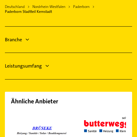
Putzfrau
Lippstadt
Maler
Deutschland
Nordrhein-Westfalen
Paderborn
Gebäudereinigung
Paderborn Stadtteil Kernstadt
Marsberg
Physikalische Therapie
Steuerberater
Physiotherapie
Kammerjäger
Krankengymnastik
Branche
Immobilien
Leistungsumfang
Ähnliche Anbieter