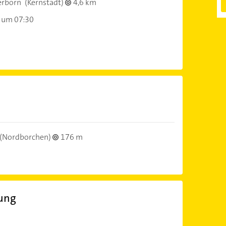
erborn
(Kernstadt)
4,6 km
 um 07:30
(Nordborchen)
176 m
tung