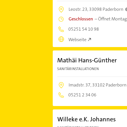
Leostr. 23,
33098 Paderborn
Geschlossen
–
Öffnet Montag
05251 54 10 98
Webseite
Mathäi Hans-Günther
SANITÄRINSTALLATIONEN
Imadstr. 37,
33102 Paderborn
05251 2 34 06
Willeke e.K. Johannes