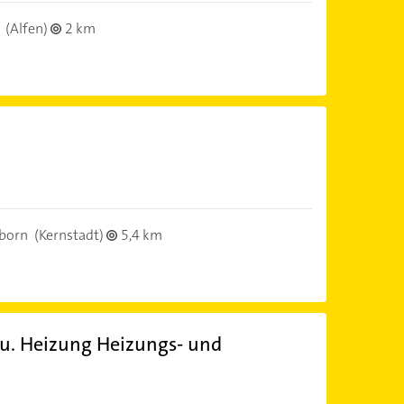
(Alfen)
2 km
born
(Kernstadt)
5,4 km
u. Heizung Heizungs- und