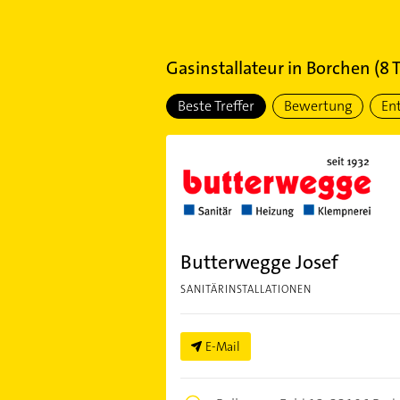
Gasinstallateur
in
Borchen
(
8
T
Beste Treffer
Bewertung
En
Butterwegge Josef
SANITÄRINSTALLATIONEN
E-Mail