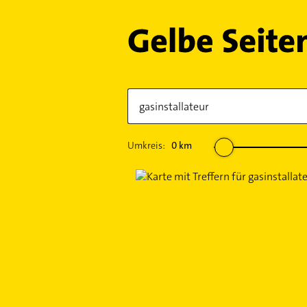
Umkreis:
0
km