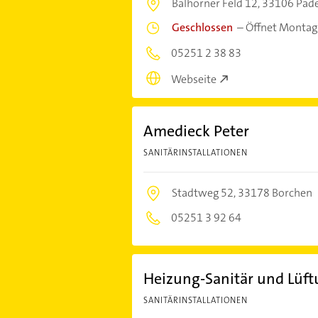
Balhorner Feld 12,
33106 Pad
Geschlossen
–
Öffnet Montag
05251 2 38 83
Webseite
Amedieck Peter
SANITÄRINSTALLATIONEN
Stadtweg 52,
33178 Borchen
05251 3 92 64
Heizung-Sanitär und Lüf
SANITÄRINSTALLATIONEN