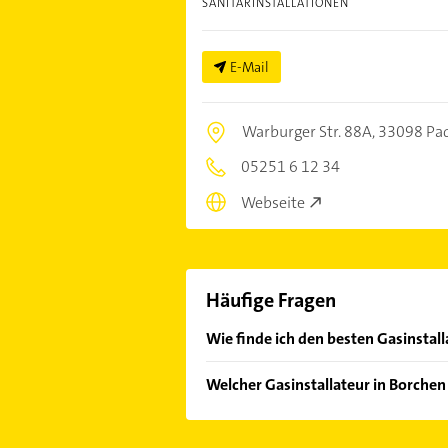
SANITÄRINSTALLATIONEN
E-Mail
Warburger Str. 88A,
33098 Pa
05251 6 12 34
Webseite
Häufige Fragen
Wie finde ich den besten Gasinstall
Vergleichen Sie alle Anbieter anha
Welcher Gasinstallateur in Borchen
von den Empfehlungen. Die Sucherg
Bewertungen
sortiert anzeigen lass
Im Anbieter-Bereich finden Sie alle
Sonn- und Feiertagen abweichen k