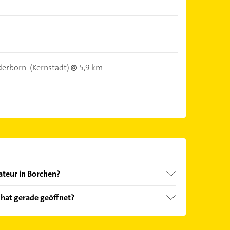
derborn
(Kernstadt)
5,9 km
ateur in Borchen?
nd echter Kundenmeinungen und profitieren Sie
 hat gerade geöffnet?
ebnisse können Sie sich einfach nach
en.
Öffnungszeiten
. Bitte beachten Sie, dass diese an
önnen.