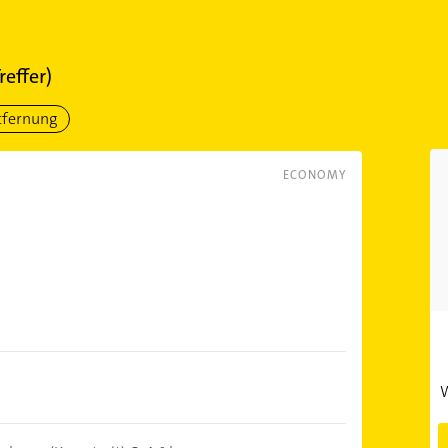
reffer)
tfernung
ECONOMY
W