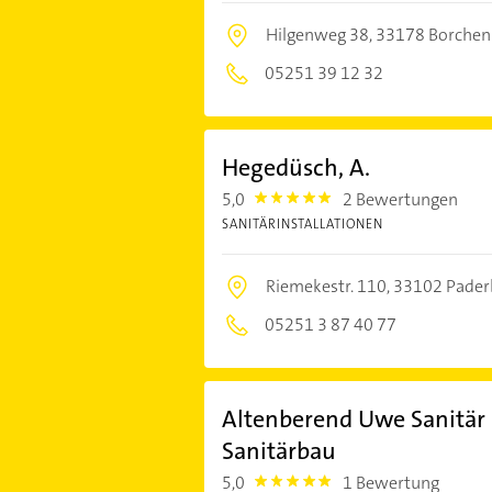
Hilgenweg 38,
33178 Borchen
05251 39 12 32
Hegedüsch, A.
5,0
2 Bewertungen
5.0
SANITÄRINSTALLATIONEN
Riemekestr. 110,
33102 Pader
05251 3 87 40 77
Altenberend Uwe Sanitär 
Sanitärbau
5,0
1 Bewertung
5.0