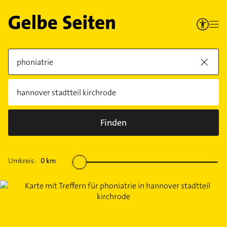
Finden
Umkreis:
0
km