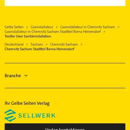
Elektro Reparatur
Burgstädt
Kanalreinigung
Siegmar
Kanalreinigung
Niederwiesa
Maler
Sonnenberg
Rohrreinigung
Jahnsdorf /Erzgebirge
Rechtsanwalt
Bauunternehmen
Gelbe Seiten
Gasinstallateur
Gasinstallateur in Chemnitz Sachsen
Hohenstein-Ernstthal
Bauunternehmen
Gasinstallateur in Chemnitz Sachsen Stadtteil Borna-Heinersdorf
Rechtsanwalt
Flöha
Immobilien
Teistler Uwe Sanitärinstallation
Immobilien
Burkhardtsdorf
Immobilienmakler
Deutschland
Sachsen
Chemnitz Sachsen
Immobilienmakler
Chemnitz Sachsen Stadtteil Borna-Heinersdorf
Dachdecker
Gartenbau & Landschaftsbau
Putzfrau
Gebäudereinigung
Branche
Gartenbau & Landschaftsbau
Ihr Gelbe Seiten Verlag
Verlag kontaktieren