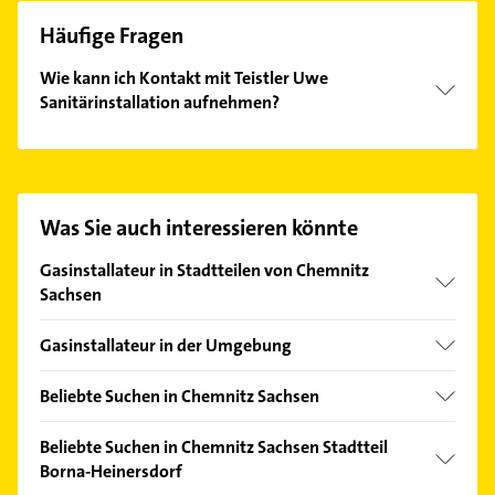
Häufige Fragen
Wie kann ich Kontakt mit Teistler Uwe
Sanitärinstallation aufnehmen?
Es ist sehr einfach Kontakt mit Teistler Uwe
Sanitärinstallation aufzunehmen. Einfach die
passenden Kontaktmöglichkeiten wie Adresse oder
Mail in unserem Kontaktdaten-Bereich auswählen.
Was Sie auch interessieren könnte
Hier finden Sie alle
Kontaktdaten
.
Gasinstallateur in Stadtteilen von Chemnitz
Sachsen
Adelsberg
Gasinstallateur in der Umgebung
Bernsdorf
Hartmannsdorf bei Chemnitz
Ebersdorf
Beliebte Suchen in Chemnitz Sachsen
Limbach-Oberfrohna
Helbersdorf
Elektroinstallation
Lichtenau
Beliebte Suchen in Chemnitz Sachsen Stadtteil
Röhrsdorf
Elektriker
Borna-Heinersdorf
Neukirchen /Erzgebirge
Reichenbrand