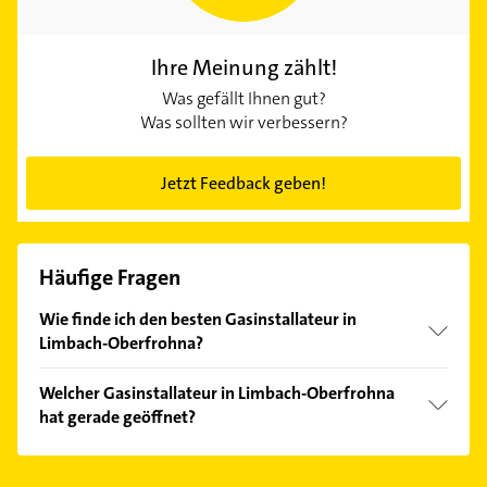
Ihre Meinung zählt!
Was gefällt Ihnen gut?
Was sollten wir verbessern?
Jetzt Feedback geben!
Häufige Fragen
Wie finde ich den besten Gasinstallateur in
Limbach-Oberfrohna?
Vergleichen Sie alle Anbieter anhand echter
Welcher Gasinstallateur in Limbach-Oberfrohna
Kundenmeinungen und profitieren Sie von den
hat gerade geöffnet?
Empfehlungen. Die Suchergebnisse können Sie sich
einfach nach
Bewertungen
sortiert anzeigen lassen.
Im Anbieter-Bereich finden Sie alle
Öffnungszeiten
.
Bitte beachten Sie, dass diese an Sonn- und