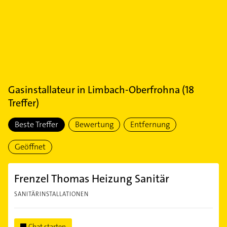
Gasinstallateur
in
Limbach-Oberfrohna
(
18
Treffer)
Beste Treffer
Bewertung
Entfernung
Geöffnet
Frenzel Thomas Heizung Sanitär
SANITÄRINSTALLATIONEN
Chat starten