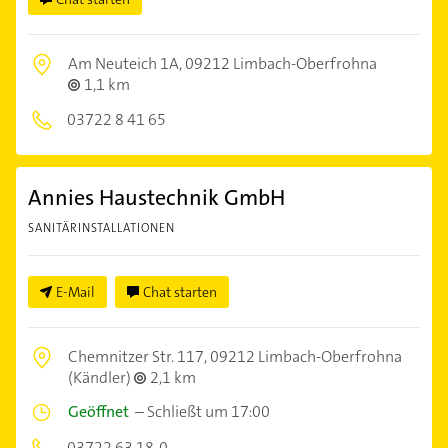
Am Neuteich 1A,
09212 Limbach-Oberfrohna
1,1 km
03722 8 41 65
Annies Haustechnik GmbH
SANITÄRINSTALLATIONEN
E-Mail
Chat starten
Chemnitzer Str. 117,
09212 Limbach-Oberfrohna
(Kändler)
2,1 km
Geöffnet
–
Schließt um 17:00
03722 63 18-0