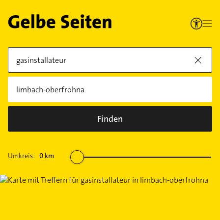
Finden
Umkreis:
0
km