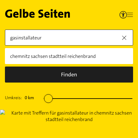
Finden
Umkreis:
0
km