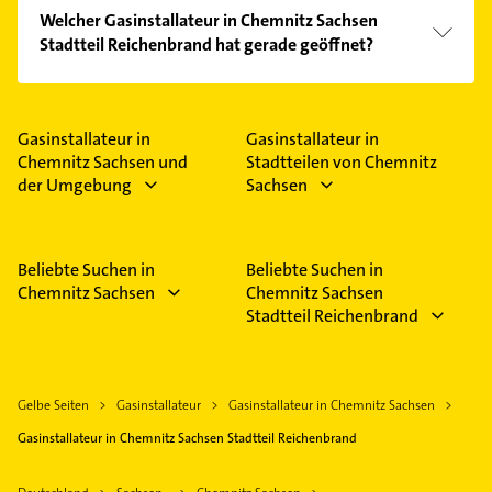
Vergleichen Sie alle Anbieter anhand echter
Welcher Gasinstallateur in Chemnitz Sachsen
Kundenmeinungen und profitieren Sie von den
Stadtteil Reichenbrand hat gerade geöffnet?
Empfehlungen. Die Suchergebnisse können Sie sich
einfach nach
Bewertungen
sortiert anzeigen lassen.
Im Anbieter-Bereich finden Sie alle
Öffnungszeiten
.
Bitte beachten Sie, dass diese an Sonn- und
Feiertagen abweichen können.
Gasinstallateur in
Gasinstallateur in
Chemnitz Sachsen und
Stadtteilen von Chemnitz
der Umgebung
Sachsen
Beliebte Suchen in
Beliebte Suchen in
Chemnitz Sachsen
Chemnitz Sachsen
Stadtteil Reichenbrand
Gelbe Seiten
Gasinstallateur
Gasinstallateur in Chemnitz Sachsen
Gasinstallateur in Chemnitz Sachsen Stadtteil Reichenbrand