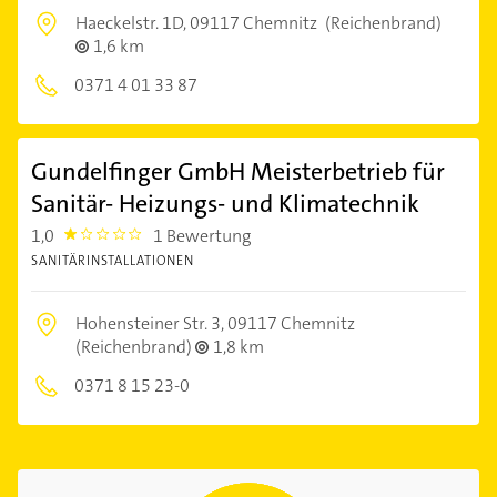
Haeckelstr. 1D,
09117 Chemnitz
(Reichenbrand)
1,6 km
0371 4 01 33 87
Gundelfinger GmbH Meisterbetrieb für
Sanitär- Heizungs- und Klimatechnik
1,0
1 Bewertung
1.0
SANITÄRINSTALLATIONEN
Hohensteiner Str. 3,
09117 Chemnitz
(Reichenbrand)
1,8 km
0371 8 15 23-0