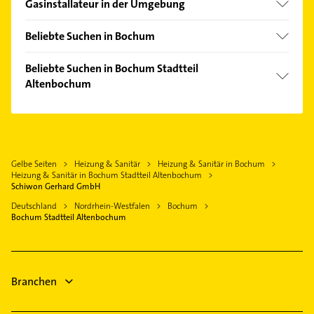
Gasinstallateur in der Umgebung
Gerthe
Witten
Grumme
Beliebte Suchen in Bochum
Herne
Hiltrop
Rohrreinigung
Hattingen Ruhr
Beliebte Suchen in Bochum Stadtteil
Hofstede
Kanalreinigung
Altenbochum
Castrop-Rauxel
Innenstadt
Elektroinstallation
Gelsenkirchen
Elektroinstallation
Langendreer
Elektriker
Sprockhövel
Elektriker
Linden
Elektro Reparatur
Wetter (Ruhr)
Elektro Reparatur
Stiepel
Putzfrau
Gelbe Seiten
Heizung & Sanitär
Heizung & Sanitär in Bochum
Herten Westfalen
Zahnarzt
Weitmar
Heizung & Sanitär in Bochum Stadtteil Altenbochum
Gebäudereinigung
Herdecke
Rechtsanwalt
Schiwon Gerhard GmbH
Werne
Zahnarzt
Dortmund
Steuerberater
Deutschland
Nordrhein-Westfalen
Bochum
Wiemelhausen
Rechtsanwalt
Bochum Stadtteil Altenbochum
Dachdecker
Steuerberater
Physikalische Therapie
Physiotherapie
Branchen
Krankengymnastik