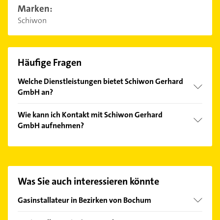
Marken:
Schiwon
Häufige Fragen
Welche Dienstleistungen bietet Schiwon Gerhard
GmbH an?
Folgende Leistungen werden angeboten:
Wie kann ich Kontakt mit Schiwon Gerhard
Abflussreinigung, Badsanierung,
GmbH aufnehmen?
Feuchtigkeitsmessung, Gasleitungsverfüllung und
Heizungssanierung.
Es ist sehr einfach Kontakt mit Schiwon Gerhard
GmbH aufzunehmen. Einfach die passenden
Kontaktmöglichkeiten wie Adresse oder Mail in
unserem Kontaktdaten-Bereich auswählen. Hier
Was Sie auch interessieren könnte
finden Sie alle
Kontaktdaten
.
Gasinstallateur in Bezirken von Bochum
Bezirk Bochum-Wattenscheid