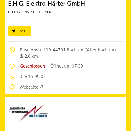
E.H.G. Elektro-Härter GmbH
ELEKTROINSTALLATIONEN
E-Mail
Buselohstr. 100,
44791 Bochum
(Altenbochum)
2,6 km
Geschlossen
–
Öffnet um 07:00
0234 5 99 85
Webseite