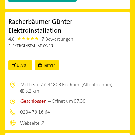
Racherbäumer Günter
Elektroinstallation
4,6
7 Bewertungen
4.6
ELEKTROINSTALLATIONEN
E-Mail
Termin
Mettestr. 27,
44803 Bochum
(Altenbochum)
3,2 km
Geschlossen
–
Öffnet um 07:30
0234 79 16 64
Webseite