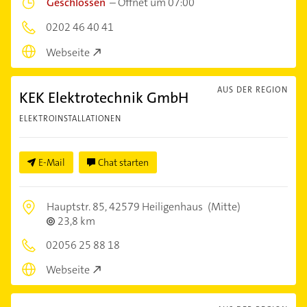
Geschlossen
–
Öffnet um 07:00
0202 46 40 41
Webseite
AUS DER REGION
KEK Elektrotechnik GmbH
ELEKTROINSTALLATIONEN
E-Mail
Chat starten
Hauptstr. 85,
42579 Heiligenhaus
(Mitte)
23,8 km
02056 25 88 18
Webseite