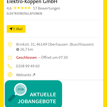
Elektro-Koppen GmbH
4,6
57 Bewertungen
4.6
ELEKTROINSTALLATIONEN
E-Mail
Brinkstr. 31,
46149 Oberhausen
(Buschhausen)
26,7 km
Geschlossen
–
Öffnet um 07:30
0208 99 49 60
Webseite