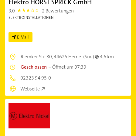
Elektro HORST SPRICK GmbH
3,0
2 Bewertungen
3.0
ELEKTROINSTALLATIONEN
E-Mail
Riemker Str. 80,
44625 Herne
(Süd)
4,6 km
Geschlossen
–
Öffnet um 07:30
02323 94 95-0
Webseite