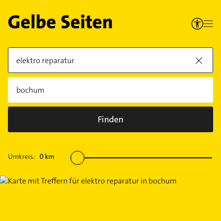
Finden
Umkreis:
0
km