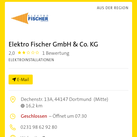
AUS DER REGION
Elektro Fischer GmbH & Co. KG
2,0
1 Bewertung
2.0
ELEKTROINSTALLATIONEN
E-Mail
Dechenstr. 13A,
44147 Dortmund
(Mitte)
16,2 km
Geschlossen
–
Öffnet um 07:30
0231 98 62 92 80