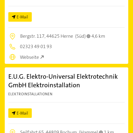
E-Mail
Bergstr. 117,
44625 Herne
(Süd)
4,6 km
02323 49 01 93
Webseite
E.U.G. Elektro-Universal Elektrotechnik
GmbH Elektroinstallation
ELEKTROINSTALLATIONEN
E-Mail
Seilfahrt 65,
44809 Bochum
(Hamme)
1 km