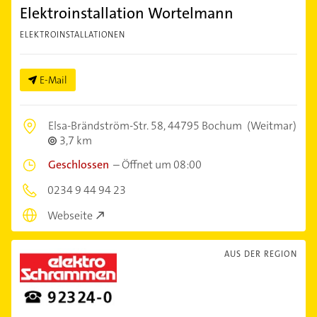
Elektroinstallation Wortelmann
ELEKTROINSTALLATIONEN
E-Mail
Elsa-Brändström-Str. 58,
44795 Bochum
(Weitmar)
3,7 km
Geschlossen
–
Öffnet um 08:00
0234 9 44 94 23
Webseite
AUS DER REGION