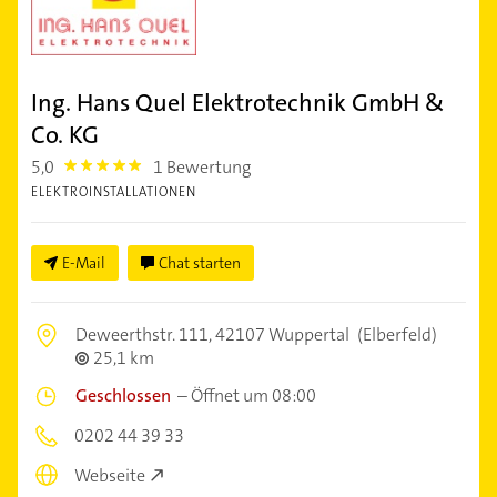
Ing. Hans Quel Elektrotechnik GmbH &
Co. KG
5,0
1 Bewertung
5.0
ELEKTROINSTALLATIONEN
E-Mail
Chat starten
Deweerthstr. 111,
42107 Wuppertal
(Elberfeld)
25,1 km
Geschlossen
–
Öffnet um 08:00
0202 44 39 33
Webseite