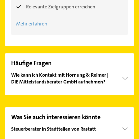
Relevante Zielgruppen erreichen
Mehr erfahren
Häufige Fragen
Wie kann ich Kontakt mit Hornung & Reimer |
DIE Mittelstandsberater GmbH aufnehmen?
Es ist sehr einfach Kontakt mit Hornung & Reimer |
DIE Mittelstandsberater GmbH aufzunehmen.
Einfach die passenden Kontaktmöglichkeiten wie
Adresse oder Mail in unserem Kontaktdaten-Bereich
Was Sie auch interessieren könnte
auswählen. Hier finden Sie alle
Kontaktdaten
.
Steuerberater in Stadtteilen von Rastatt