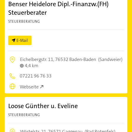
Benser Heidelore Dipl.-Finanzw.(FH)
Steuerberater
STEUERBERATUNG
E-Mail
Eichelbergstr. 11,
76532 Baden-Baden
(Sandweier)
4,4 km
07221 96 76 33
Webseite
Loose Günther u. Eveline
STEUERBERATUNG
Wörtelstr. 21,
76571 Gaggenau
(Bad Rotenfels)