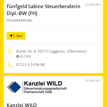
Fünfgeld Sabine Steuerberaterin
ECONOMY
Dipl.-BW (FH)
STEUERBERATUNG
E-Mail
Bühler Str. 8,
76571 Gaggenau
(Oberweier)
4,2 km
07222 9 14 96 88
ECONOMY
Kanzlei WILD