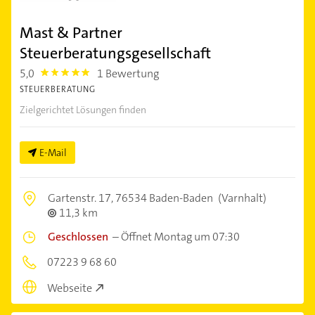
Mast & Partner
Steuerberatungsgesellschaft
5,0
1 Bewertung
5.0
STEUERBERATUNG
Zielgerichtet Lösungen finden
E-Mail
Gartenstr. 17,
76534 Baden-Baden
(Varnhalt)
11,3 km
Geschlossen
–
Öffnet Montag um 07:30
07223 9 68 60
Webseite