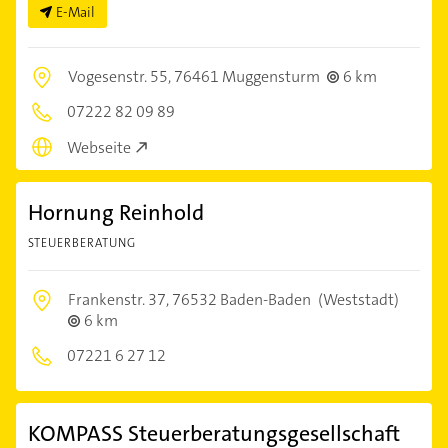
E-Mail
Vogesenstr. 55,
76461 Muggensturm
6 km
07222 82 09 89
Webseite
Hornung Reinhold
STEUERBERATUNG
Frankenstr. 37,
76532 Baden-Baden
(Weststadt)
6 km
07221 6 27 12
KOMPASS Steuerberatungsgesellschaft