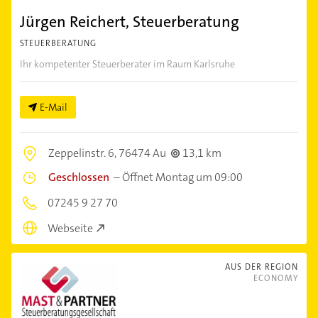
Jürgen Reichert, Steuerberatung
STEUERBERATUNG
Ihr kompetenter Steuerberater im Raum Karlsruhe
E-Mail
Zeppelinstr. 6,
76474 Au
13,1 km
Geschlossen
–
Öffnet Montag um 09:00
07245 9 27 70
Webseite
AUS DER REGION
ECONOMY