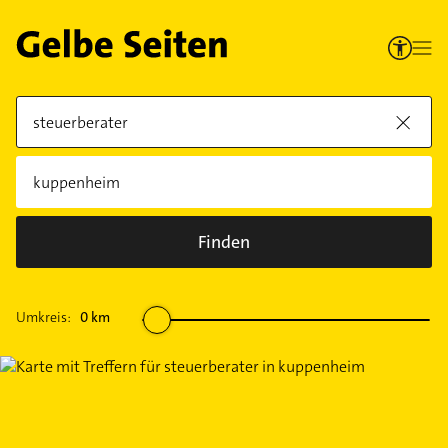
Finden
Umkreis:
0
km