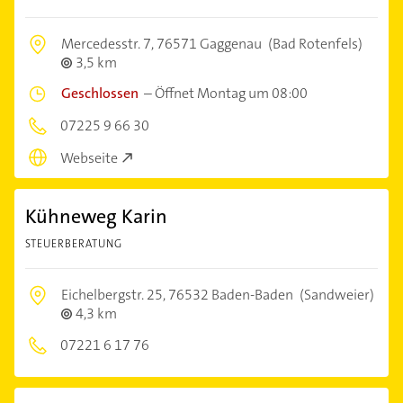
Mercedesstr. 7,
76571 Gaggenau
(Bad Rotenfels)
3,5 km
Geschlossen
–
Öffnet Montag um 08:00
07225 9 66 30
Webseite
Kühneweg Karin
STEUERBERATUNG
Eichelbergstr. 25,
76532 Baden-Baden
(Sandweier)
4,3 km
07221 6 17 76