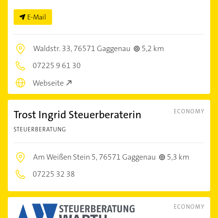
E-Mail
Waldstr. 33,
76571 Gaggenau
5,2 km
07225 9 61 30
Webseite
Trost Ingrid Steuerberaterin
ECONOMY
STEUERBERATUNG
Am Weißen Stein 5,
76571 Gaggenau
5,3 km
07225 32 38
ECONOMY