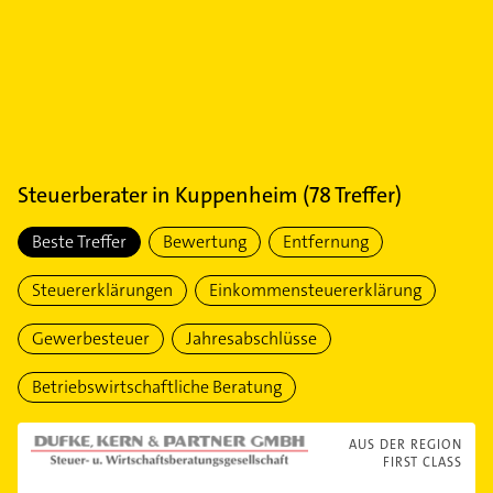
Steuerberater
in
Kuppenheim
(
78
Treffer)
Beste Treffer
Bewertung
Entfernung
Steuererklärungen
Einkommensteuererklärung
Gewerbesteuer
Jahresabschlüsse
Betriebswirtschaftliche Beratung
AUS DER REGION
FIRST CLASS