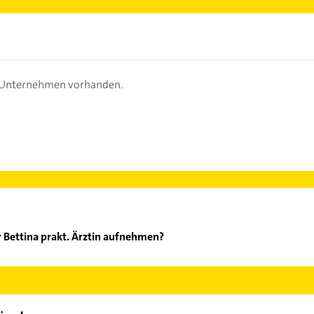
s Unternehmen vorhanden.
 Bettina prakt. Ärztin aufnehmen?
hneider Bettina prakt. Ärztin aufzunehmen. Einfach die passenden
Bereich auswählen. Hier finden Sie alle
Kontaktdaten
.