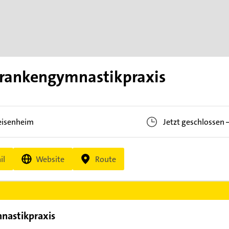
Krankengymnastikpraxis
eisenheim
Jetzt geschlossen
il
Website
Route
nastikpraxis