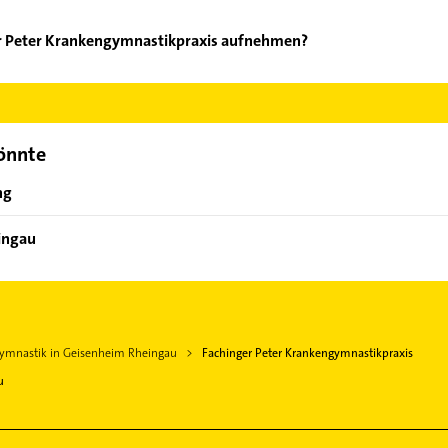
er Peter Krankengymnastikpraxis aufnehmen?
achinger Peter Krankengymnastikpraxis aufzunehmen. Einfach die 
ktdaten-Bereich auswählen. Hier finden Sie alle
Kontaktdaten
.
könnte
ng
ingau
ymnastik in Geisenheim Rheingau
Fachinger Peter Krankengymnastikpraxis
u