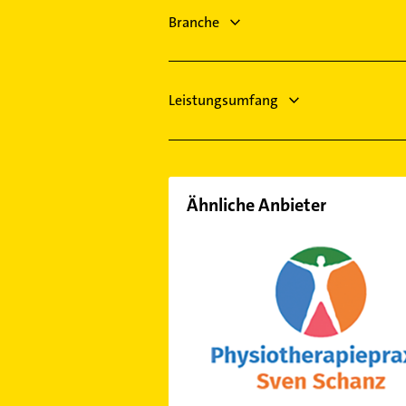
Langenlonsheim
Heizungsfirmen
Branche
Eltville am Rhein
Fensterbauer
Fenster
Leistungsumfang
Ähnliche Anbieter