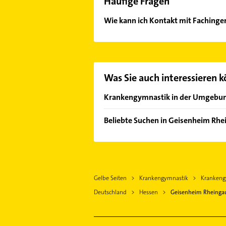
Häufige Fragen
Wie kann ich Kontakt mit Faching
Es ist sehr einfach Kontakt mit F
Adresse oder Mail in unserem Konta
Was Sie auch interessieren 
Krankengymnastik in der Umgebu
Rüdesheim am Rhein
Beliebte Suchen in Geisenheim Rhe
Gau-Algesheim
Schreiner
Oestrich-Winkel
Immobilien
Bingen am Rhein
Immobilienmakler
Ingelheim am Rhein
Gelbe Seiten
Krankengymnastik
Krankeng
Steuerberater
Waldalgesheim
Deutschland
Hessen
Geisenheim Rheinga
Heizung & Sanitär
Gensingen
Lüftungsanlagen
Kiedrich Rheingau
Heizungsbauer