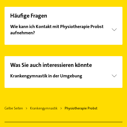
Häufige Fragen
Wie kann ich Kontakt mit Physiotherapie Probst
aufnehmen?
Es ist sehr einfach Kontakt mit Physiotherapie
Probst aufzunehmen. Einfach die passenden
Kontaktmöglichkeiten wie Adresse oder Mail in
unserem Kontaktdaten-Bereich auswählen. Hier
Was Sie auch interessieren könnte
finden Sie alle
Kontaktdaten
.
Krankengymnastik in der Umgebung
Waldalgesheim
Bingen am Rhein
Rüdesheim am Rhein
Gelbe Seiten
Krankengymnastik
Physiotherapie Probst
Stromberg Hunsrück
Langenlonsheim
Geisenheim Rheingau