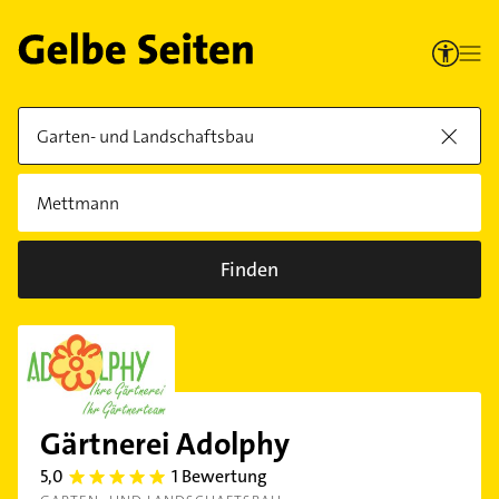
Finden
Gärtnerei Adolphy
5,0
1 Bewertung
5.0