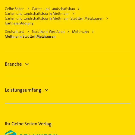
Hilden
Steuerberater
Allgemeinarzt
Gelbe Seiten
Garten und Landschaftsbau
Düsseldorf
Immobilien
Garten und Landschaftsbau in Mettmann
Arzt
Solingen
Immobilienmakler
Garten und Landschaftsbau in Mettmann Stadtteil Metzkausen
Phoniatrie
Gärtnerei Adolphy
Wuppertal
Elektroinstallation
Logopädie
Deutschland
Nordrhein-Westfalen
Mettmann
Elektriker
Mettmann Stadtteil Metzkausen
Physikalische Therapie
Elektro Reparatur
Bauunternehmen
Putzfrau
Branche
Leistungsumfang
Ihr Gelbe Seiten Verlag