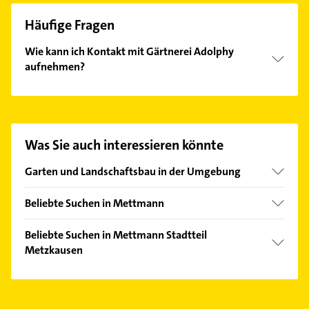
Häufige Fragen
Wie kann ich Kontakt mit Gärtnerei Adolphy
aufnehmen?
Es ist sehr einfach Kontakt mit Gärtnerei Adolphy
aufzunehmen. Einfach die passenden
Kontaktmöglichkeiten wie Adresse oder Mail in
unserem Kontaktdaten-Bereich auswählen. Hier
Was Sie auch interessieren könnte
finden Sie alle
Kontaktdaten
.
Garten und Landschaftsbau in der Umgebung
Wülfrath
Beliebte Suchen in Mettmann
Erkrath
Klempner
Heiligenhaus
Beliebte Suchen in Mettmann Stadtteil
Gasinstallateur
Metzkausen
Ratingen
Sanitärinstallation
Haan Rheinland
Maler
Ärztehaus
Velbert
Arzt
Hausarzt