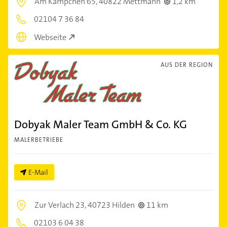
Am Kämpchen 65,
40822 Mettmann
1,2 km
02104 7 36 84
Webseite
AUS DER REGION
Dobyak Maler Team GmbH & Co. KG
MALERBETRIEBE
E-Mail
Zur Verlach 23,
40723 Hilden
11 km
02103 6 04 38