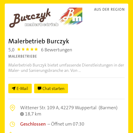
AUS DER REGION
Malerbetrieb Burczyk
5,0
6 Bewertungen
5.0
MALERBETRIEBE
Malerbetrieb Burczyk bietet umfassende Dienstleistungen in der
Maler- und Sanierungsbranche an. Von ...
E-Mail
Chat starten
Wittener Str. 109 A,
42279 Wuppertal
(Barmen)
18,7 km
Geschlossen
–
Öffnet um 07:30