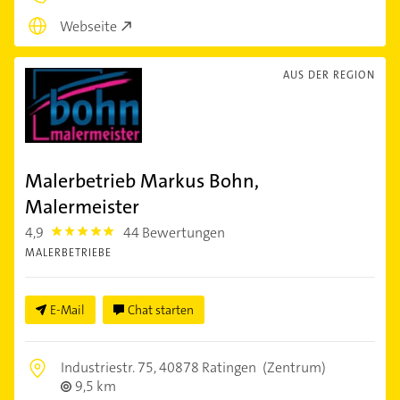
Webseite
AUS DER REGION
Malerbetrieb Markus Bohn,
Malermeister
4,9
44 Bewertungen
4.9
MALERBETRIEBE
E-Mail
Chat starten
Industriestr. 75,
40878 Ratingen
(Zentrum)
9,5 km