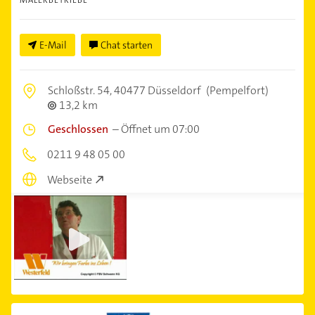
E-Mail
Chat starten
Schloßstr. 54,
40477 Düsseldorf
(Pempelfort)
13,2 km
Geschlossen
–
Öffnet um 07:00
0211 9 48 05 00
Webseite