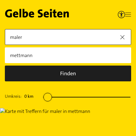
Finden
Umkreis:
0
km