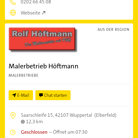
0202 66 45 08
Webseite
AUS DER REGION
Malerbetrieb Höftmann
MALERBETRIEBE
E-Mail
Chat starten
Saarschleife 15,
42107 Wuppertal
(Elberfeld)
12,3 km
Geschlossen
–
Öffnet um 07:30