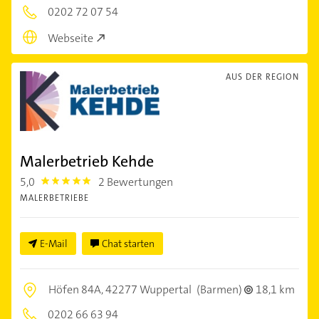
0202 72 07 54
Webseite
AUS DER REGION
Malerbetrieb Kehde
5,0
2 Bewertungen
5.0
MALERBETRIEBE
E-Mail
Chat starten
Höfen 84A,
42277 Wuppertal
(Barmen)
18,1 km
0202 66 63 94