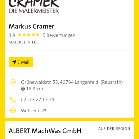
Markus Cramer
4,9
5 Bewertungen
4.9
MALERBETRIEBE
E-Mail
Grünewaldstr. 53,
40764 Langenfeld
(Reusrath)
18,8 km
02173 27 17 74
Webseite
ALBERT MachWas GmbH
AUS DER REGION