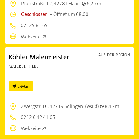
Pfalzstraße 12,
42781 Haan
6,2 km
Geschlossen
–
Öffnet um 08:00
02129 81 69
Webseite
Köhler Malermeister
AUS DER REGION
MALERBETRIEBE
E-Mail
Zwergstr. 10,
42719 Solingen
(Wald)
8,4 km
0212 6 42 41 05
Webseite