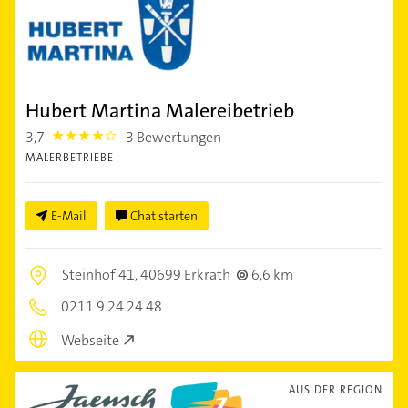
Hubert Martina Malereibetrieb
3,7
3 Bewertungen
3.7
MALERBETRIEBE
E-Mail
Chat starten
Steinhof 41,
40699 Erkrath
6,6 km
0211 9 24 24 48
Webseite
AUS DER REGION