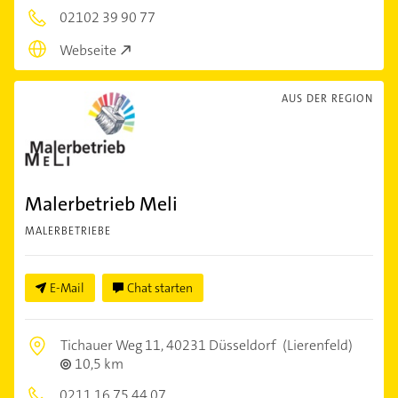
02102 39 90 77
Webseite
AUS DER REGION
Malerbetrieb Meli
MALERBETRIEBE
E-Mail
Chat starten
Tichauer Weg 11,
40231 Düsseldorf
(Lierenfeld)
10,5 km
0211 16 75 44 07