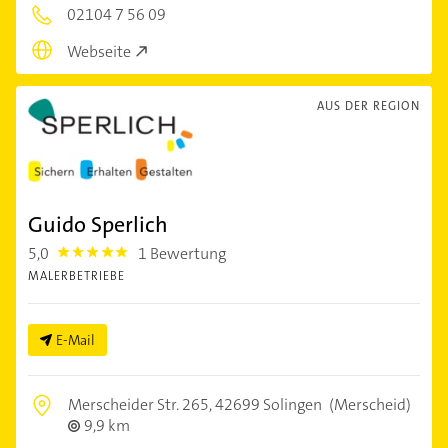
02104 7 56 09
Webseite
AUS DER REGION
Guido Sperlich
5,0
1 Bewertung
5.0
MALERBETRIEBE
E-Mail
Merscheider Str. 265,
42699 Solingen
(Merscheid)
9,9 km