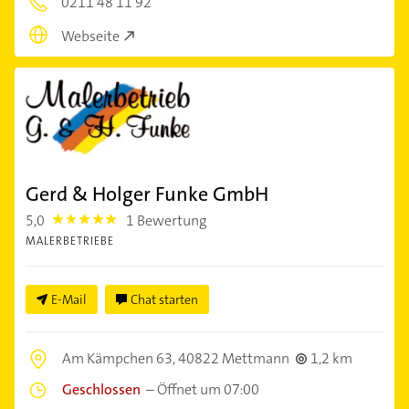
0211 48 11 92
Webseite
Gerd & Holger Funke GmbH
5,0
1 Bewertung
5.0
MALERBETRIEBE
E-Mail
Chat starten
Am Kämpchen 63,
40822 Mettmann
1,2 km
Geschlossen
–
Öffnet um 07:00