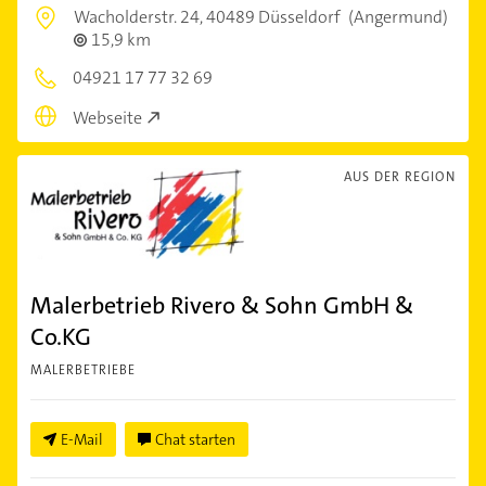
Wacholderstr. 24,
40489 Düsseldorf
(Angermund)
15,9 km
04921 17 77 32 69
Webseite
AUS DER REGION
Malerbetrieb Rivero & Sohn GmbH &
Co.KG
MALERBETRIEBE
E-Mail
Chat starten