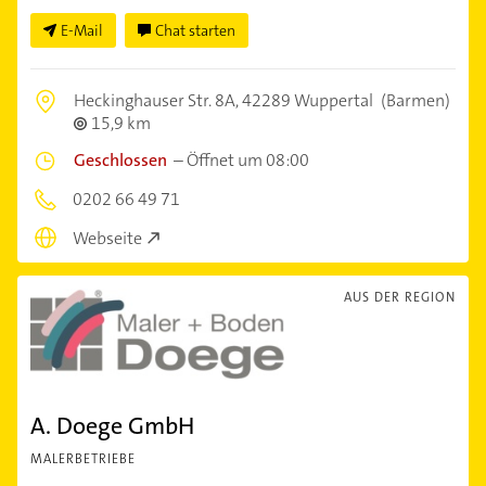
E-Mail
Chat starten
Heckinghauser Str. 8A,
42289 Wuppertal
(Barmen)
15,9 km
Geschlossen
–
Öffnet um 08:00
0202 66 49 71
Webseite
AUS DER REGION
A. Doege GmbH
MALERBETRIEBE