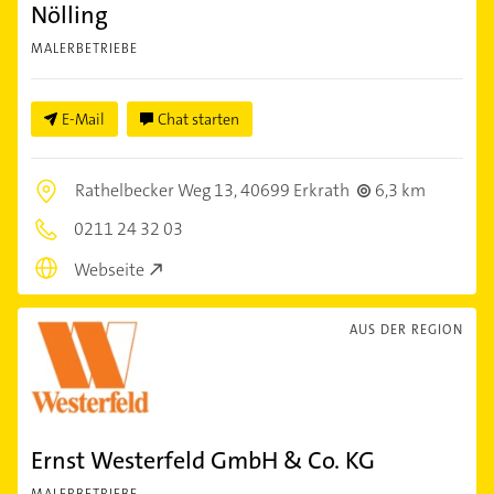
Nölling
MALERBETRIEBE
E-Mail
Chat starten
Rathelbecker Weg 13,
40699 Erkrath
6,3 km
0211 24 32 03
Webseite
AUS DER REGION
Ernst Westerfeld GmbH & Co. KG
MALERBETRIEBE