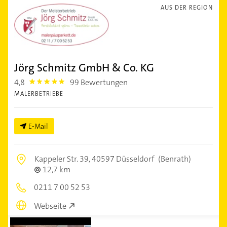
AUS DER REGION
Jörg Schmitz GmbH & Co. KG
4,8
99 Bewertungen
4.8
MALERBETRIEBE
E-Mail
Kappeler Str. 39,
40597 Düsseldorf
(Benrath)
12,7 km
0211 7 00 52 53
Webseite