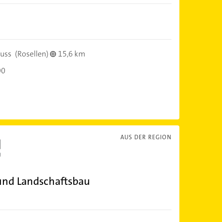
uss
(Rosellen)
15,6 km
00
AUS DER REGION
nd Landschaftsbau