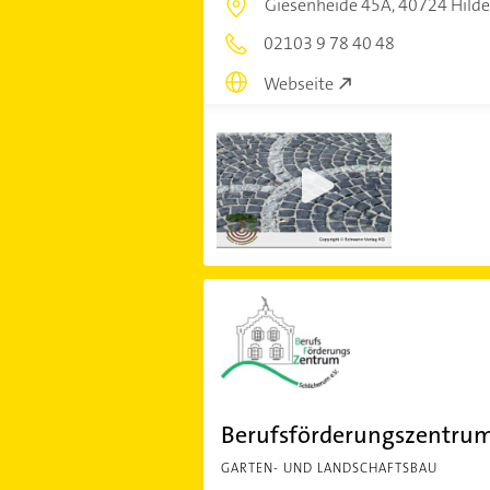
Giesenheide 45A,
40724 Hild
02103 9 78 40 48
Webseite
Berufsförderungszentrum
GARTEN- UND LANDSCHAFTSBAU