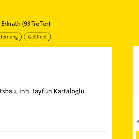
n
Erkrath
(
93
Treffer)
tfernung
Geöffnet
sbau, Inh. Tayfun Kartaloglu
W