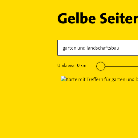
Umkreis:
0
km