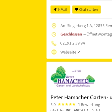
E-Mail
Chat starten
Am Singerberg 1 A,
42855 Rem
Geschlossen
–
Öffnet Montag
02191 2 39 94
Webseite
Peter Hamacher Garten- 
5,0
1 Bewertung
5.0
GARTEN- UND LANDSCHAFTSBAU