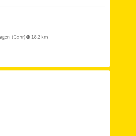
agen
(Gohr)
18,2 km