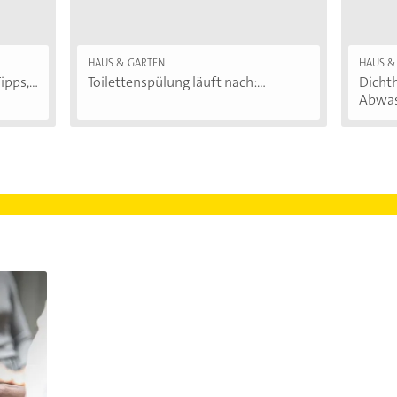
HAUS & GARTEN
HAUS &
pps,...
Toilettenspülung läuft nach:...
Dichth
Abwass