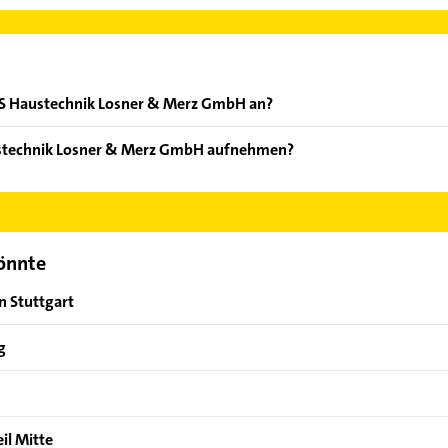
MS Haustechnik Losner & Merz GmbH an?
ten: Lüftung, Wassertechnik, Haustechnik und Gastechnik.
ustechnik Losner & Merz GmbH aufnehmen?
MS Haustechnik Losner & Merz GmbH aufzunehmen. Einfach die pa
ktdaten-Bereich auswählen. Hier finden Sie alle
Kontaktdaten
.
könnte
n Stuttgart
g
il Mitte