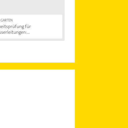
 GARTEN
eitsprüfung für
erleitungen:...