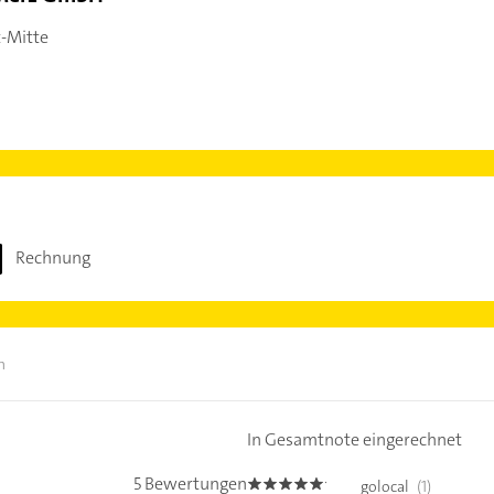
t-Mitte
Rechnung
n
In Gesamtnote eingerechnet
5 Bewertungen
golocal
(1)
5.0