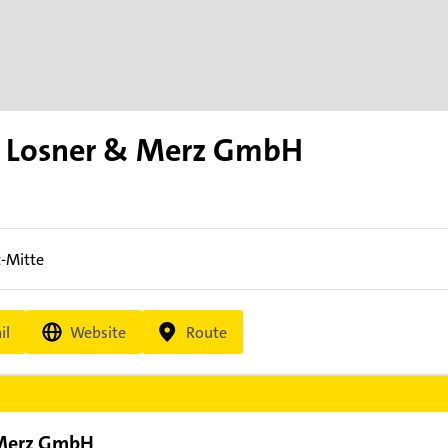
 Losner & Merz GmbH
t-Mitte
il
Website
Route
 Merz GmbH