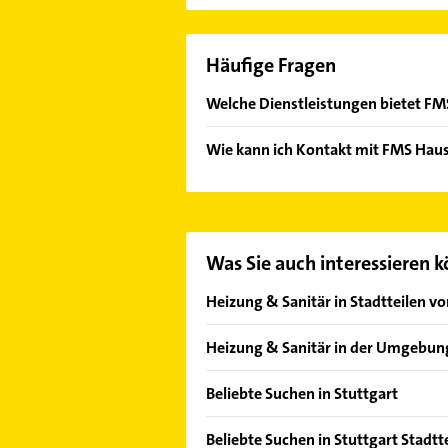
Häufige Fragen
Welche Dienstleistungen bietet F
Folgende Leistungen werden angebo
Wie kann ich Kontakt mit FMS Ha
Es ist sehr einfach Kontakt mit F
Adresse oder Mail in unserem Konta
Was Sie auch interessieren 
Heizung & Sanitär in Stadtteilen vo
Bad Cannstatt
Heizung & Sanitär in der Umgebun
Birkach
Fellbach
Botnang
Beliebte Suchen in Stuttgart
Ditzingen
Feuerbach
Rohrreinigung
Kornwestheim
Beliebte Suchen in Stuttgart Stadtte