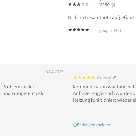
11880
(4)
3.0
Nicht in Gesamtnote aufgeführt
google
(45)
4.8
26.04.2022
Golocal
5.0
in Problem an der
Kommunikation war fabelhaft
 und kompetent gelö...
Anfrage reagiert. Ich wurde 
Heizung funktioniert wieder e
Bedenken melden