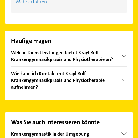
Mehr erfahren
Häufige Fragen
Welche Dienstleistungen bietet Krayl Rolf
Krankengymnasikpraxis und Physiotherapie an?
Folgende Leistungen werden angeboten:
Wie kann ich Kontakt mit Krayl Rolf
Lymphdrainage, krankengymnastik, massage,
Krankengymnasikpraxis und Physiotherapie
Fußreflexzonentherapie und Cranio-sacrale-
aufnehmen?
Therapie.
Es ist sehr einfach Kontakt mit Krayl Rolf
Krankengymnasikpraxis und Physiotherapie
aufzunehmen. Einfach die passenden
Kontaktmöglichkeiten wie Adresse oder Mail in
Was Sie auch interessieren könnte
unserem Kontaktdaten-Bereich auswählen. Hier
finden Sie alle
Kontaktdaten
.
Krankengymnastik in der Umgebung