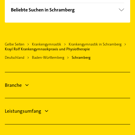
Dunningen
Beliebte Suchen in Schramberg
Oberndorf am Neckar
Phoniatrie
Epfendorf
Logopädie
Alpirsbach
Heizung & Sanitär
Schiltach
Gelbe Seiten
Krankengymnastik
Krankengymnastik in Schramberg
Lüftungsanlagen
Zimmern ob Rottweil
Krayl Rolf Krankengymnasikpraxis und Physiotherapie
Heizungsbauer
Rottweil
Deutschland
Baden-Württemberg
Schramberg
Heizungsfirmen
Loßburg
Rechtsanwalt
Deißlingen
Kanalreinigung
Sankt Georgen im Schwarzwald
Branche
Lackiererei
Maler
Leistungsumfang