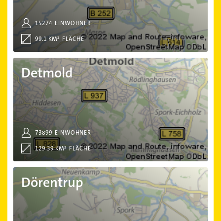
15274
EINWOHNER
99.1 KM²
FLÄCHE
Detmold
Detmold
73899
EINWOHNER
129.39 KM²
FLÄCHE
Dörentrup
Dörentrup