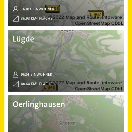
16303
EINWOHNER
36.93 KM²
FLÄCHE
Lügde
Lügde
9624
EINWOHNER
88.64 KM²
FLÄCHE
Oerlinghausen
Oerlinghausen