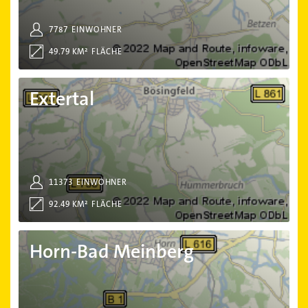
7787
EINWOHNER
49.79 KM²
FLÄCHE
Extertal
Extertal
11373
EINWOHNER
92.49 KM²
FLÄCHE
Horn-Bad Meinberg
Horn-Bad Meinberg