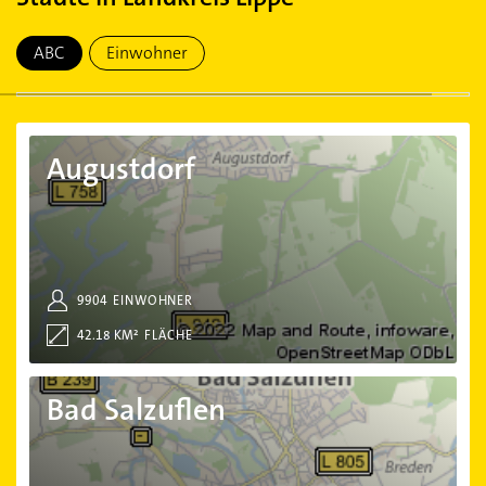
ABC
Einwohner
Augustdorf
Augustdorf
9904
EINWOHNER
42.18 KM²
FLÄCHE
Bad Salzuflen
Bad Salzuflen