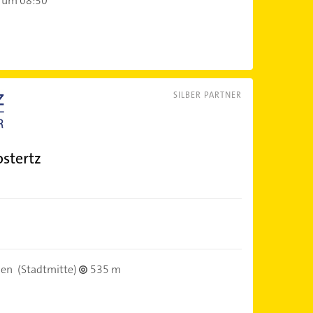
 um 08:30
SILBER PARTNER
stertz
sen
(Stadtmitte)
535 m