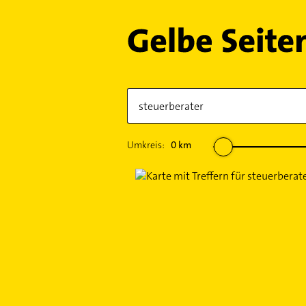
Umkreis:
0
km