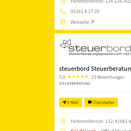
Hohenzollernstr. 124-126,
41
02161 8 27 20
Webseite
steuerbord Steuerberatu
5,0
23 Bewertungen
5.0
STEUERBERATUNG
E-Mail
Chat starten
Hohenzollernstr. 132,
41061 