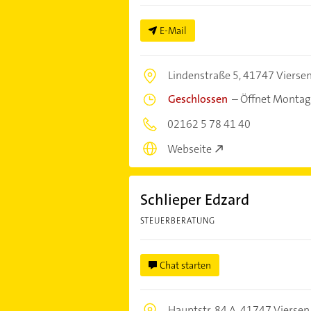
E-Mail
Lindenstraße 5,
41747 Vierse
Geschlossen
–
Öffnet Montag
02162 5 78 41 40
Webseite
Schlieper Edzard
STEUERBERATUNG
Chat starten
Hauptstr. 84 A,
41747 Viersen