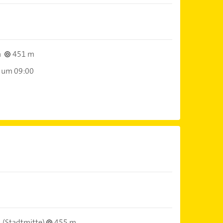
n
451 m
 um 09:00
(Stadtmitte)
455 m