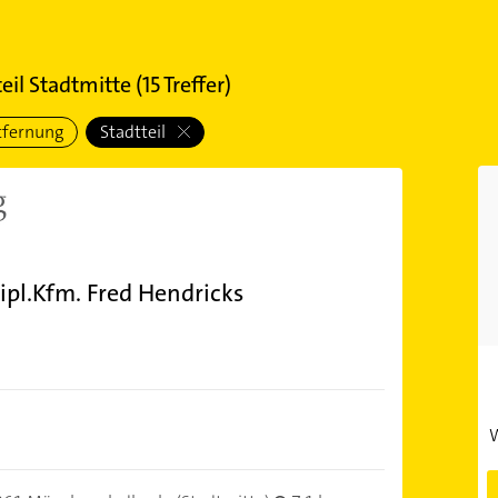
eil Stadtmitte
(
15
Treffer)
tfernung
Stadtteil
ipl.Kfm. Fred Hendricks
W