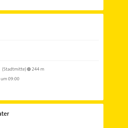
(Stadtmitte)
244 m
 um 09:00
ater