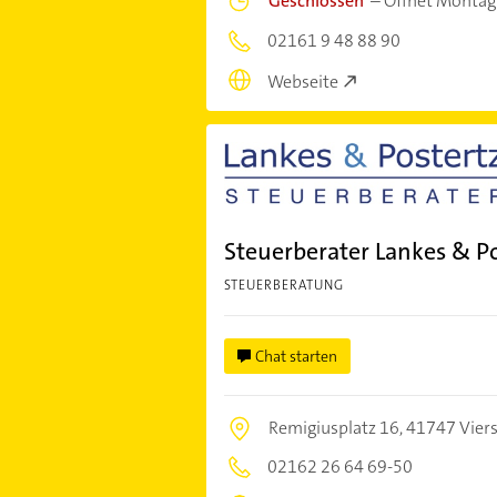
Geschlossen
–
Öffnet Montag
02161 9 48 88 90
Webseite
Steuerberater Lankes & Po
STEUERBERATUNG
Chat starten
Remigiusplatz 16,
41747 Vier
02162 26 64 69-50