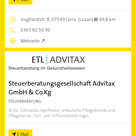
Vogtlandstr. 8,
07549 Gera
(Lusan)
49,8 km
0365 82 56 90
Webseite
Steuerberatungsgesellschaft Advitax
GmbH & Co.Kg
STEUERBERATUNG
Ärzte, Zahnärzte, Apotheker, ambulante Pflegedienste und
Pflegeheime, Heil- und Hilfsmittelerbringer...
E-Mail