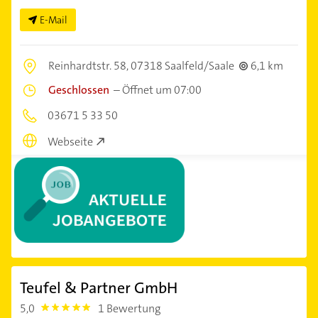
E-Mail
Reinhardtstr. 58,
07318 Saalfeld/Saale
6,1 km
Geschlossen
–
Öffnet um 07:00
03671 5 33 50
Webseite
Teufel & Partner GmbH
5,0
1 Bewertung
5.0