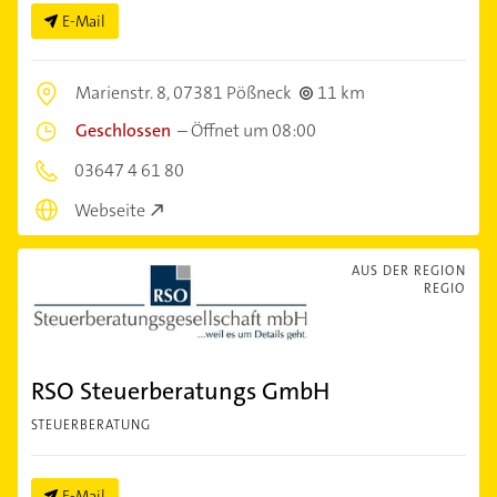
E-Mail
Marienstr. 8,
07381 Pößneck
11 km
Geschlossen
–
Öffnet um 08:00
03647 4 61 80
Webseite
AUS DER REGION
REGIO
RSO Steuerberatungs GmbH
STEUERBERATUNG
E-Mail