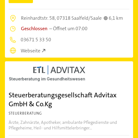
Reinhardtstr. 58,
07318 Saalfeld/Saale
6,1 km
Geschlossen
–
Öffnet um 07:00
03671 5 33 50
Webseite
Steuerberatungsgesellschaft Advitax
GmbH & Co.Kg
STEUERBERATUNG
Ärzte, Zahnärzte, Apotheker, ambulante Pflegedienste und
Pflegeheime, Heil- und Hilfsmittelerbringer...