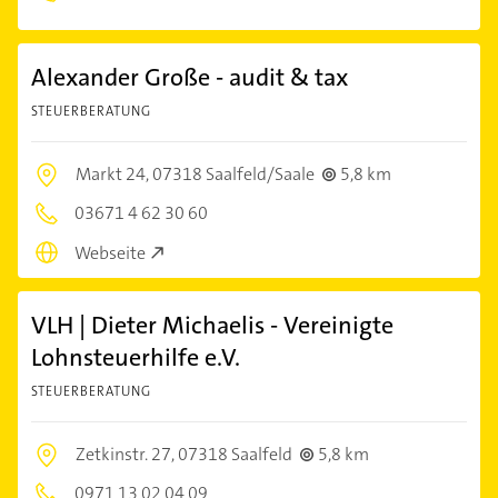
Alexander Große - audit & tax
STEUERBERATUNG
Markt 24,
07318 Saalfeld/Saale
5,8 km
03671 4 62 30 60
Webseite
VLH | Dieter Michaelis - Vereinigte
Lohnsteuerhilfe e.V.
STEUERBERATUNG
Zetkinstr. 27,
07318 Saalfeld
5,8 km
0971 13 02 04 09