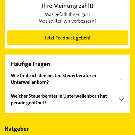
Ihre Meinung zählt!
Was gefällt Ihnen gut?
Was sollten wir verbessern?
Jetzt Feedback geben!
Häufige Fragen
Wie finde ich den besten Steuerberater in
Unterwellenborn?
Vergleichen Sie alle Anbieter anhand echter
Welcher Steuerberater in Unterwellenborn hat
Kundenmeinungen und profitieren Sie von den
gerade geöffnet?
Empfehlungen. Die Suchergebnisse können Sie sich
einfach nach
Bewertungen
sortiert anzeigen lassen.
Im Anbieter-Bereich finden Sie alle
Öffnungszeiten
.
Bitte beachten Sie, dass diese an Sonn- und
Feiertagen abweichen können.
Ratgeber