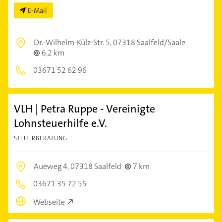
E-Mail
Dr.-Wilhelm-Külz-Str. 5,
07318 Saalfeld/Saale
6,2 km
03671 52 62 96
VLH | Petra Ruppe - Vereinigte
Lohnsteuerhilfe e.V.
STEUERBERATUNG
Aueweg 4,
07318 Saalfeld
7 km
03671 35 72 55
Webseite