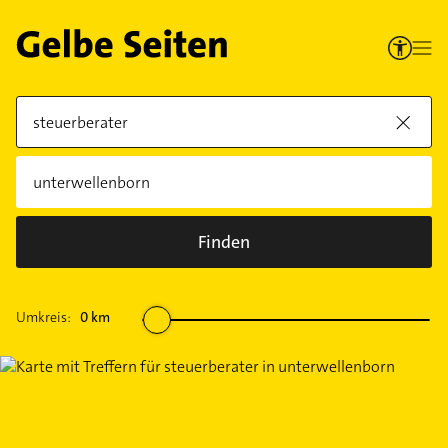
Finden
Umkreis:
0
km