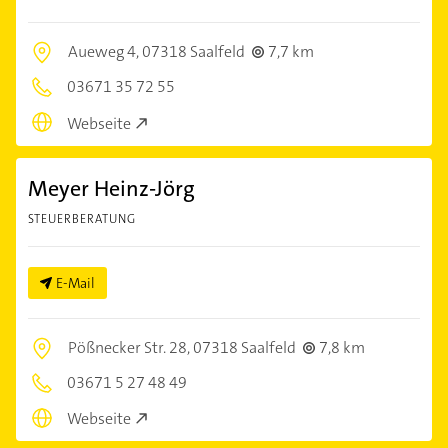
Aueweg 4,
07318 Saalfeld
7,7 km
03671 35 72 55
Webseite
Meyer Heinz-Jörg
STEUERBERATUNG
E-Mail
Pößnecker Str. 28,
07318 Saalfeld
7,8 km
03671 5 27 48 49
Webseite