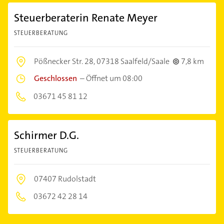
Steuerberaterin Renate Meyer
STEUERBERATUNG
Pößnecker Str. 28,
07318 Saalfeld/Saale
7,8 km
Geschlossen
–
Öffnet um 08:00
03671 45 81 12
Schirmer D.G.
STEUERBERATUNG
07407 Rudolstadt
03672 42 28 14