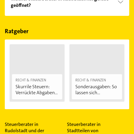
geöffnet?
Im Anbieter-Bereich finden Sie alle
Öffnungszeiten
.
Bitte beachten Sie, dass diese an Sonn- und
Feiertagen abweichen können.
Ratgeber
RECHT & FINANZEN
RECHT & FINANZEN
Skurrile Steuern:
Sonderausgaben: So
Verrückte Abgaben...
lassen sich...
Steuerberater in
Steuerberater in
Rudolstadt und der
Stadtteilen von