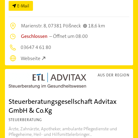
E-Mail
Marienstr. 8,
07381 Pößneck
18,6 km
Geschlossen
–
Öffnet um 08:00
03647 4 61 80
Webseite
AUS DER REGION
Steuerberatungsgesellschaft Advitax
GmbH & Co.Kg
STEUERBERATUNG
Ärzte, Zahnärzte, Apotheker, ambulante Pflegedienste und
Pflegeheime, Heil- und Hilfsmittelerbringer...