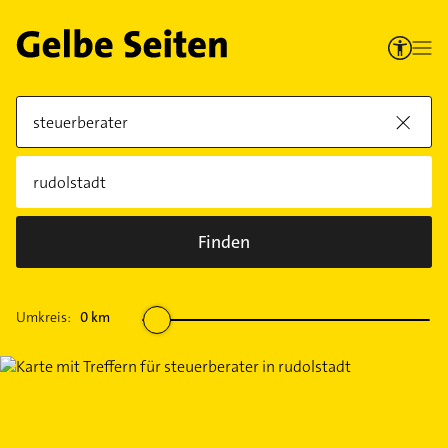
Finden
Umkreis:
0
km