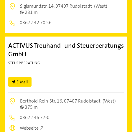
Sigismundstr. 14,
07407 Rudolstadt
(West)
281 m
03672 42 70 56
ACTIVUS Treuhand- und Steuerberatungs
GmbH
STEUERBERATUNG
E-Mail
Berthold-Rein-Str. 16,
07407 Rudolstadt
(West)
375 m
03672 46 77-0
Webseite