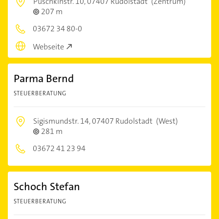
Puschkinstr. 10,
07407 Rudolstadt
(Zentrum)
207 m
03672 34 80-0
Webseite
Parma Bernd
STEUERBERATUNG
Sigismundstr. 14,
07407 Rudolstadt
(West)
281 m
03672 41 23 94
Schoch Stefan
STEUERBERATUNG