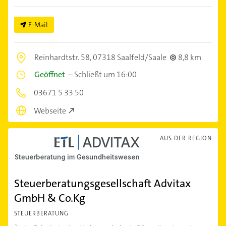
E-Mail
Reinhardtstr. 58,
07318 Saalfeld/Saale
8,8 km
Geöffnet
–
Schließt um 16:00
03671 5 33 50
Webseite
AUS DER REGION
Steuerberatungsgesellschaft Advitax
GmbH & Co.Kg
STEUERBERATUNG