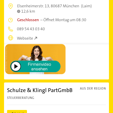
Elsenheimerstr. 13,
80687 München
(Laim)
12,6 km
Geschlossen
–
Öffnet Montag um 08:30
089 54 43 03 40
Webseite
Schulze & Klingl PartGmbB
AUS DER REGION
STEUERBERATUNG