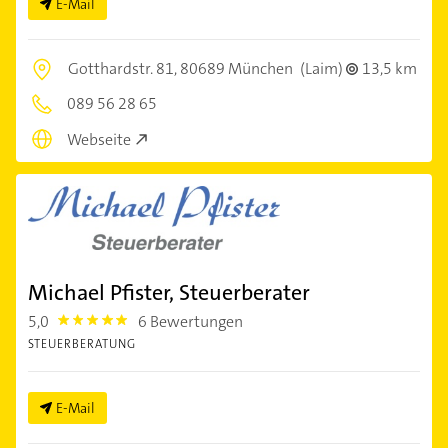
E-Mail
Gotthardstr. 81,
80689 München
(Laim)
13,5 km
089 56 28 65
Webseite
Michael Pfister, Steuerberater
5,0
6 Bewertungen
5.0
STEUERBERATUNG
E-Mail