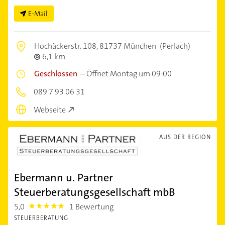
E-Mail
Hochäckerstr. 108,
81737 München
(Perlach)
6,1 km
Geschlossen
–
Öffnet Montag um 09:00
089 7 93 06 31
Webseite
AUS DER REGION
Ebermann u. Partner
Steuerberatungsgesellschaft mbB
5,0
1 Bewertung
5.0
STEUERBERATUNG