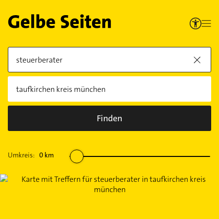
Finden
Umkreis:
0
km