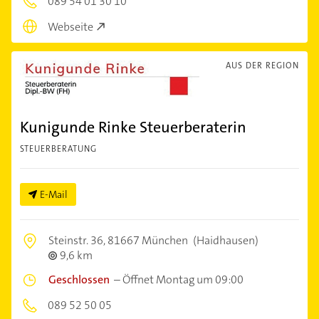
089 54 01 30 10
Webseite
AUS DER REGION
Kunigunde Rinke Steuerberaterin
STEUERBERATUNG
E-Mail
Steinstr. 36,
81667 München
(Haidhausen)
9,6 km
Geschlossen
–
Öffnet Montag um 09:00
089 52 50 05