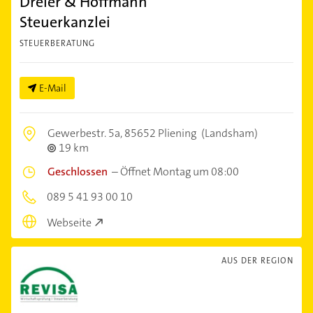
Dreier & Hoffmann
Steuerkanzlei
STEUERBERATUNG
E-Mail
Gewerbestr. 5a,
85652 Pliening
(Landsham)
19 km
Geschlossen
–
Öffnet Montag um 08:00
089 5 41 93 00 10
Webseite
AUS DER REGION