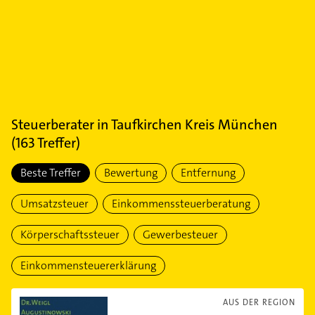
Steuerberater
in
Taufkirchen Kreis München
(
163
Treffer)
Beste Treffer
Bewertung
Entfernung
Umsatzsteuer
Einkommenssteuerberatung
Körperschaftssteuer
Gewerbesteuer
Einkommensteuererklärung
AUS DER REGION