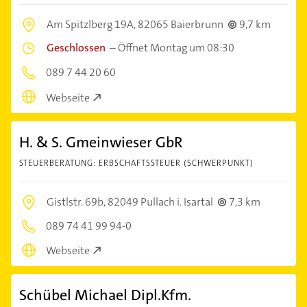
Am Spitzlberg 19A,
82065 Baierbrunn
9,7 km
Geschlossen
–
Öffnet Montag um 08:30
089 7 44 20 60
Webseite
H. & S. Gmeinwieser GbR
STEUERBERATUNG: ERBSCHAFTSSTEUER (SCHWERPUNKT)
Gistlstr. 69b,
82049 Pullach i. Isartal
7,3 km
089 74 41 99 94-0
Webseite
Schübel Michael Dipl.Kfm.