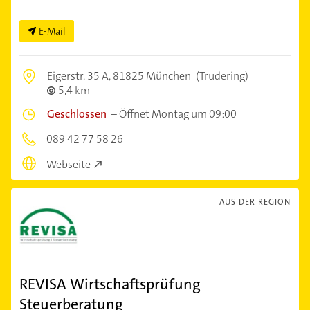
E-Mail
Eigerstr. 35 A,
81825 München
(Trudering)
5,4 km
Geschlossen
–
Öffnet Montag um 09:00
089 42 77 58 26
Webseite
AUS DER REGION
REVISA Wirtschaftsprüfung
Steuerberatung