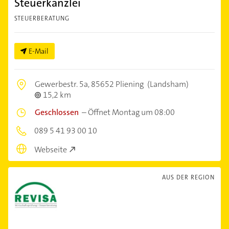
Steuerkanzlei
STEUERBERATUNG
E-Mail
Gewerbestr. 5a,
85652 Pliening
(Landsham)
15,2 km
Geschlossen
–
Öffnet Montag um 08:00
089 5 41 93 00 10
Webseite
AUS DER REGION