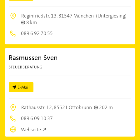
Reginfriedstr. 13,
81547 München
(Untergiesing)
8 km
089 6 92 70 55
Rasmussen Sven
STEUERBERATUNG
E-Mail
Rathausstr. 12,
85521 Ottobrunn
202 m
089 6 09 10 37
Webseite