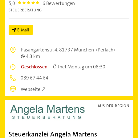
5,0
6 Bewertungen
5.0
STEUERBERATUNG
E-Mail
Fasangartenstr. 4,
81737 München
(Perlach)
4,3 km
Geschlossen
–
Öffnet Montag um 08:30
089 67 44 64
Webseite
AUS DER REGION
Steuerkanzlei Angela Martens