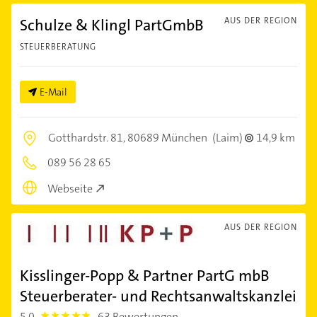
Schulze & Klingl PartGmbB
AUS DER REGION
STEUERBERATUNG
E-Mail
Gotthardstr. 81,
80689 München
(Laim)
14,9 km
089 56 28 65
Webseite
AUS DER REGION
Kisslinger-Popp & Partner PartG mbB
Steuerberater- und Rechtsanwaltskanzlei
5,0
63 Bewertungen