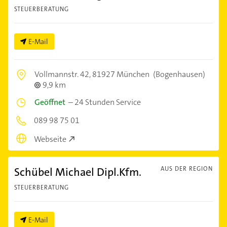
STEUERBERATUNG
E-Mail
Vollmannstr. 42,
81927 München
(Bogenhausen)
9,9 km
Geöffnet
–
24 Stunden Service
089 98 75 01
Webseite
Schübel Michael Dipl.Kfm.
AUS DER REGION
STEUERBERATUNG
E-Mail