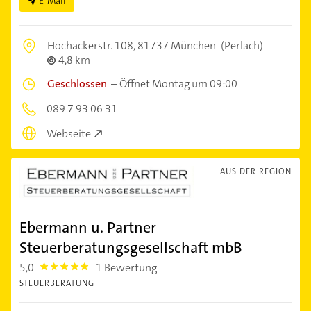
E-Mail
Hochäckerstr. 108,
81737 München
(Perlach)
4,8 km
Geschlossen
–
Öffnet Montag um 09:00
089 7 93 06 31
Webseite
AUS DER REGION
Ebermann u. Partner
Steuerberatungsgesellschaft mbB
5,0
1 Bewertung
5.0
STEUERBERATUNG