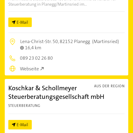
Steuerberatung in Planegg/Martinsried im...
E-Mail
Lena-Christ-Str. 50,
82152 Planegg
(Martinsried)
16,4 km
089 23 02 26 80
Webseite
Koschkar & Schollmeyer
AUS DER REGION
Steuerberatungsgesellschaft mbH
STEUERBERATUNG
E-Mail