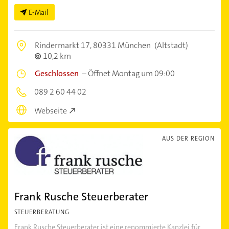
E-Mail
Rindermarkt 17,
80331 München
(Altstadt)
10,2 km
Geschlossen
–
Öffnet Montag um 09:00
089 2 60 44 02
Webseite
AUS DER REGION
Frank Rusche Steuerberater
STEUERBERATUNG
Frank Rusche Steuerberater ist eine renommierte Kanzlei für