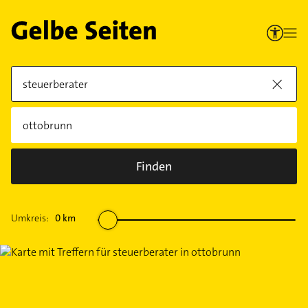
Finden
Umkreis:
0
km