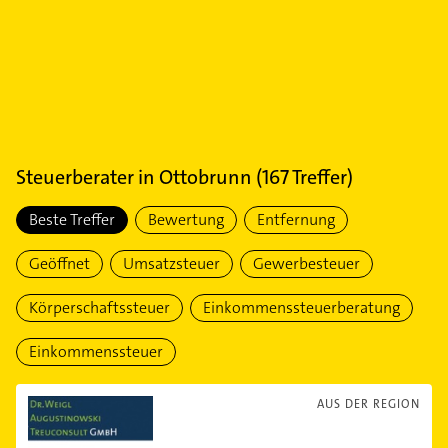
Steuerberater
in
Ottobrunn
(
167
Treffer)
Beste Treffer
Bewertung
Entfernung
Geöffnet
Umsatzsteuer
Gewerbesteuer
Körperschaftssteuer
Einkommenssteuerberatung
Einkommenssteuer
AUS DER REGION