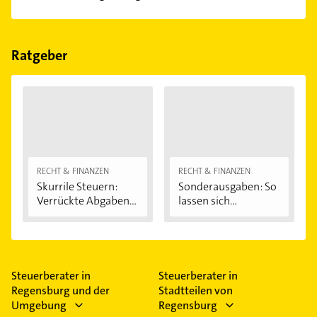
Im Anbieter-Bereich finden Sie alle
Öffnungszeiten
.
Bitte beachten Sie, dass diese an Sonn- und
Feiertagen abweichen können.
Ratgeber
RECHT & FINANZEN
RECHT & FINANZEN
Skurrile Steuern:
Sonderausgaben: So
Verrückte Abgaben...
lassen sich...
Steuerberater in
Steuerberater in
Regensburg und der
Stadtteilen von
Umgebung
Regensburg