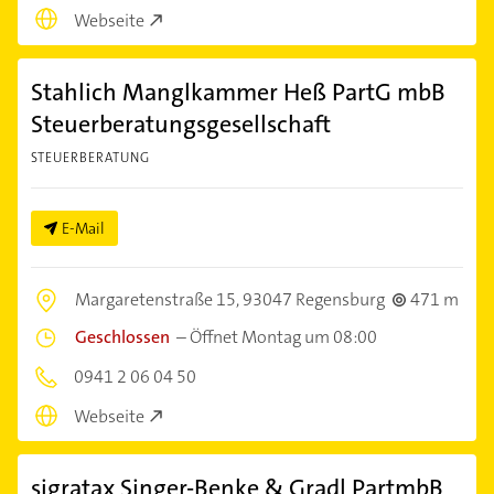
Webseite
Stahlich Manglkammer Heß PartG mbB
Steuerberatungsgesellschaft
STEUERBERATUNG
E-Mail
Margaretenstraße 15,
93047 Regensburg
471 m
Geschlossen
–
Öffnet Montag um 08:00
0941 2 06 04 50
Webseite
sigratax Singer-Benke & Gradl PartmbB