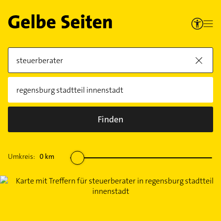
Finden
Umkreis:
0
km