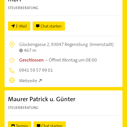
STEUERBERATUNG
E-Mail
Chat starten
Glockengasse 2,
93047 Regensburg
(Innenstadt)
467 m
Geschlossen
–
Öffnet Montag um 08:00
0941 59 57 99 01
Webseite
Maurer Patrick u. Günter
STEUERBERATUNG
Termin
Chat starten