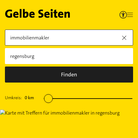
Finden
Umkreis:
0
km