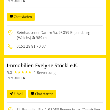
IMMOBILIEN
Chat starten
Reinhausener Damm 5a,
93059 Regensburg
(Weichs)
989 m
0151 28 81 70 07
Immobilien Evelyne Stöckl e.K.
5,0
1 Bewertung
5.0
IMMOBILIEN
E-Mail
Chat starten
St.-Benedikt-Str. 2,
93053 Regensburg
(Oberisling-