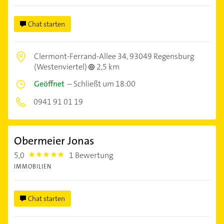
Chat starten
Clermont-Ferrand-Allee 34,
93049 Regensburg
(Westenviertel)
2,5 km
Geöffnet
–
Schließt um 18:00
0941 91 01 19
Obermeier Jonas
5,0
1 Bewertung
5.0
IMMOBILIEN
Chat starten