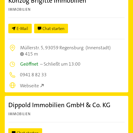
Konzog Brigitte Immobilien
IMMOBILIEN
E-Mail
Chat starten
Müllerstr. 5,
93059 Regensburg
(Innenstadt)
415 m
Geöffnet
–
Schließt um 13:00
0941 8 82 33
Webseite
Dippold Immobilien GmbH & Co. KG
IMMOBILIEN
Chat starten