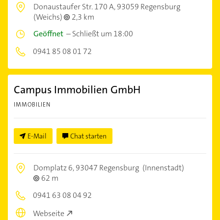
Donaustaufer Str. 170 A,
93059 Regensburg
(Weichs)
2,3 km
Geöffnet
–
Schließt um 18:00
0941 85 08 01 72
Campus Immobilien GmbH
IMMOBILIEN
E-Mail
Chat starten
Domplatz 6,
93047 Regensburg
(Innenstadt)
62 m
0941 63 08 04 92
Webseite