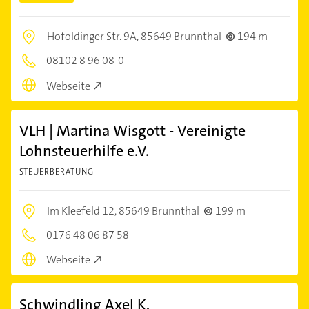
Hofoldinger Str. 9A,
85649 Brunnthal
194 m
08102 8 96 08-0
Webseite
VLH | Martina Wisgott - Vereinigte
Lohnsteuerhilfe e.V.
STEUERBERATUNG
Im Kleefeld 12,
85649 Brunnthal
199 m
0176 48 06 87 58
Webseite
Schwindling Axel K.