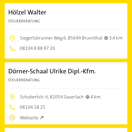
Hölzel Walter
STEUERBERATUNG
Siegertsbrunner Weg 6,
85649 Brunnthal
3,4 km
08104 8 88 97 26
Dörner-Schaal Ulrike Dipl.-Kfm.
STEUERBERATUNG
Schubertstr. 6,
82054 Sauerlach
4 km
08104 18 25
Webseite