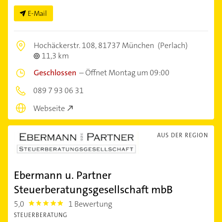
E-Mail
Hochäckerstr. 108,
81737 München
(Perlach)
11,3 km
Geschlossen
–
Öffnet Montag um 09:00
089 7 93 06 31
Webseite
AUS DER REGION
Ebermann u. Partner
Steuerberatungsgesellschaft mbB
5,0
1 Bewertung
5.0
STEUERBERATUNG