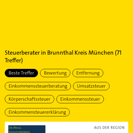
Steuerberater
in
Brunnthal Kreis München
(
71
Treffer)
Beste Treffer
Bewertung
Entfernung
Einkommenssteuerberatung
Umsatzsteuer
Körperschaftssteuer
Einkommenssteuer
Einkommensteuererklärung
AUS DER REGION