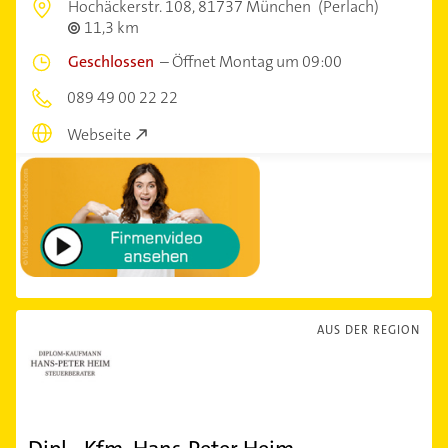
Hochäckerstr. 108,
81737 München
(Perlach)
11,3 km
Geschlossen
–
Öffnet Montag um 09:00
089 49 00 22 22
Webseite
AUS DER REGION