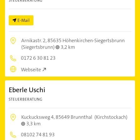
STEUERBERATUNG
E-Mail
Arnikastr. 2,
85635 Höhenkirchen-Siegertsbrunn
(Siegertsbrunn)
3,2 km
0172 6 30 81 23
Webseite
Eberle Uschi
STEUERBERATUNG
Kuckucksweg 4,
85649 Brunnthal
(Kirchstockach)
3,3 km
08102 74 81 93