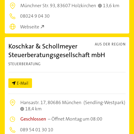
Münchner Str. 93,
83607 Holzkirchen
13,6 km
08024 9 04 30
Webseite
Koschkar & Schollmeyer
AUS DER REGION
Steuerberatungsgesellschaft mbH
STEUERBERATUNG
E-Mail
Hansastr. 17,
80686 München
(Sendling-Westpark)
18,4 km
Geschlossen
–
Öffnet Montag um 08:00
089 54 01 30 10