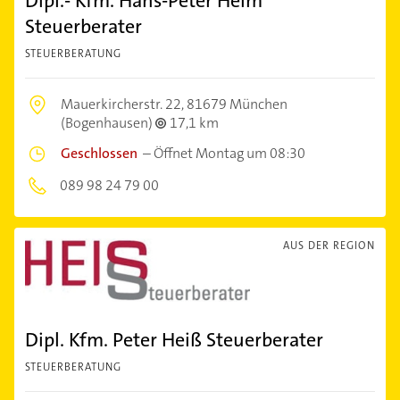
Dipl.- Kfm. Hans-Peter Heim
Steuerberater
STEUERBERATUNG
Mauerkircherstr. 22,
81679 München
(Bogenhausen)
17,1 km
Geschlossen
–
Öffnet Montag um 08:30
089 98 24 79 00
AUS DER REGION
Dipl. Kfm. Peter Heiß Steuerberater
STEUERBERATUNG