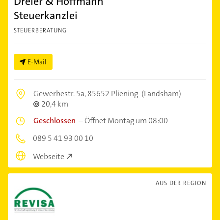
Dreier & Hoffmann
Steuerkanzlei
STEUERBERATUNG
E-Mail
Gewerbestr. 5a,
85652 Pliening
(Landsham)
20,4 km
Geschlossen
–
Öffnet Montag um 08:00
089 5 41 93 00 10
Webseite
AUS DER REGION