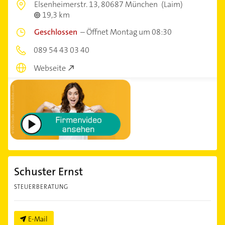
Elsenheimerstr. 13,
80687 München
(Laim)
19,3 km
Geschlossen
–
Öffnet Montag um 08:30
089 54 43 03 40
Webseite
Schuster Ernst
STEUERBERATUNG
E-Mail