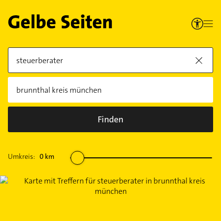
Finden
Umkreis:
0
km