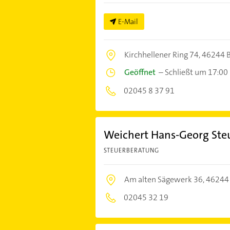
E-Mail
Kirchhellener Ring 74,
46244 B
Geöffnet
–
Schließt um 17:00
02045 8 37 91
Weichert Hans-Georg Ste
STEUERBERATUNG
Am alten Sägewerk 36,
46244
02045 32 19