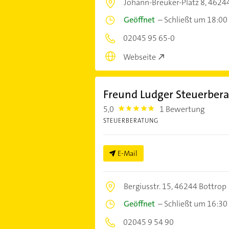
Johann-Breuker-Platz 8,
46244
Geöffnet
–
Schließt um 18:00
02045 95 65-0
Webseite
Freund Ludger Steuerbera
5,0
1 Bewertung
5.0
STEUERBERATUNG
E-Mail
Bergiusstr. 15,
46244 Bottrop
Geöffnet
–
Schließt um 16:30
02045 9 54 90