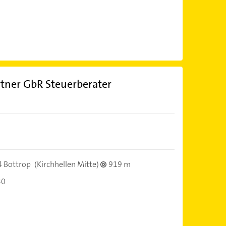
rtner GbR Steuerberater
 Bottrop
(Kirchhellen Mitte)
919 m
30