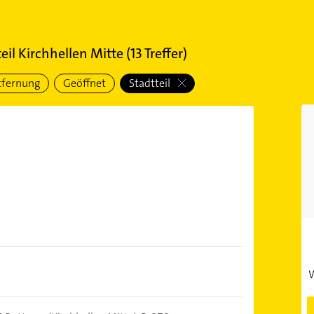
eil Kirchhellen Mitte
(
13
Treffer)
tfernung
Geöffnet
Stadtteil
W