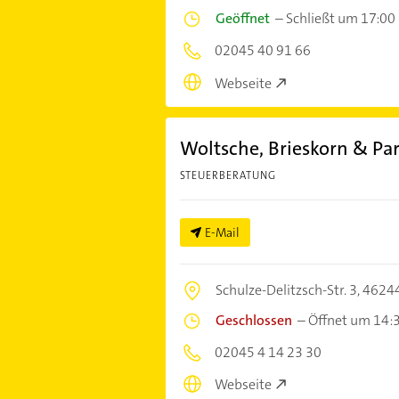
Geöffnet
–
Schließt um 17:00
02045 40 91 66
Webseite
Woltsche, Brieskorn & Pa
STEUERBERATUNG
E-Mail
Schulze-Delitzsch-Str. 3,
46244
Geschlossen
–
Öffnet um 14:
02045 4 14 23 30
Webseite