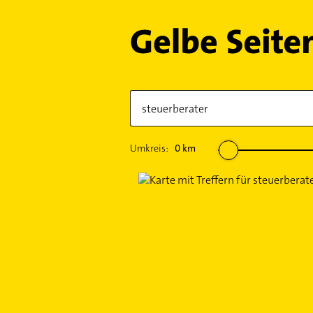
Umkreis:
0
km