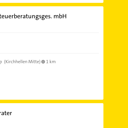
Steuerberatungsges. mbH
p
(Kirchhellen Mitte)
1 km
rater