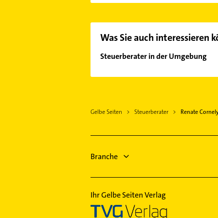
oder Mail in unserem Kontaktdaten-
Was Sie auch interessieren 
Steuerberater in der Umgebung
Mülheim-Kärlich
Ochtendung
Kettig bei Koblenz
Gelbe Seiten
Steuerberater
Renate Cornely
Weißenthurm
Urmitz Rhein
Lahnstein
Koblenz am Rhein
Branche
Neuwied
Kruft
Ihr Gelbe Seiten Verlag
Polch