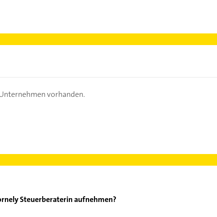
s Unternehmen vorhanden.
ornely Steuerberaterin aufnehmen?
nate Cornely Steuerberaterin aufzunehmen. Einfach die passende