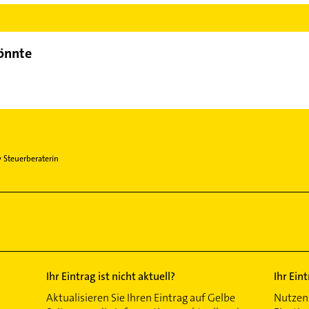
Bereich auswählen. Hier finden Sie alle
Kontaktdaten
.
könnte
 Steuerberaterin
Ihr Eintrag ist nicht aktuell?
Ihr Ein
Aktualisieren Sie Ihren Eintrag auf Gelbe
Nutzen 