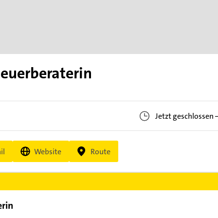
teuerberaterin
Jetzt geschlossen
il
Website
Route
erin