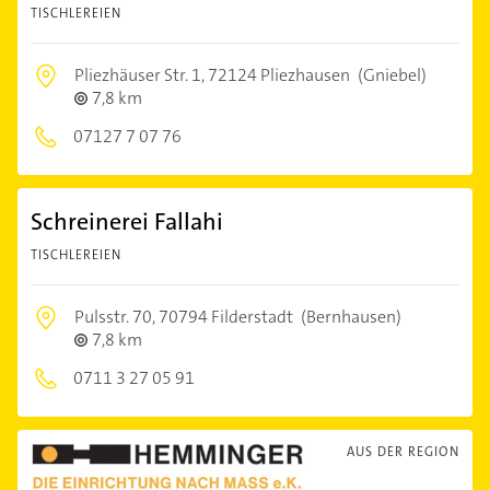
TISCHLEREIEN
Pliezhäuser Str. 1,
72124 Pliezhausen
(Gniebel)
7,8 km
07127 7 07 76
Schreinerei Fallahi
TISCHLEREIEN
Pulsstr. 70,
70794 Filderstadt
(Bernhausen)
7,8 km
0711 3 27 05 91
AUS DER REGION