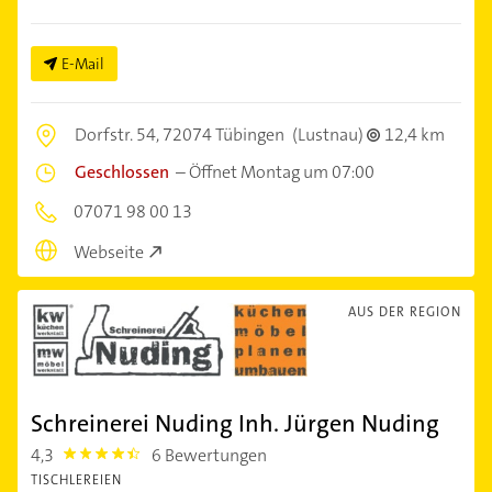
E-Mail
Dorfstr. 54,
72074 Tübingen
(Lustnau)
12,4 km
Geschlossen
–
Öffnet Montag um 07:00
07071 98 00 13
Webseite
AUS DER REGION
Schreinerei Nuding Inh. Jürgen Nuding
4,3
6 Bewertungen
4.3
TISCHLEREIEN