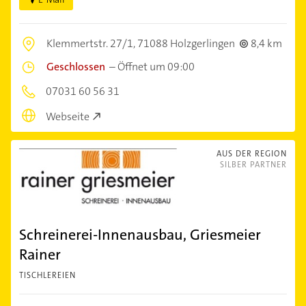
Klemmertstr. 27/1,
71088 Holzgerlingen
8,4 km
Geschlossen
–
Öffnet um 09:00
07031 60 56 31
Webseite
AUS DER REGION
SILBER PARTNER
Schreinerei-Innenausbau, Griesmeier
Rainer
TISCHLEREIEN