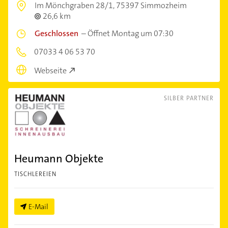
Im Mönchgraben 28/1,
75397 Simmozheim
26,6 km
Geschlossen
–
Öffnet Montag um 07:30
07033 4 06 53 70
Webseite
SILBER PARTNER
Heumann Objekte
TISCHLEREIEN
E-Mail