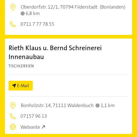
Oberdorfstr. 12/1,
70794 Filderstadt
(Bonlanden)
6,8 km
0711 7 77 78 55
Rieth Klaus u. Bernd Schreinerei
Innenaubau
TISCHLEREIEN
E-Mail
Bonholzstr. 14,
71111 Waldenbuch
1,1 km
07157 96 13
Webseite