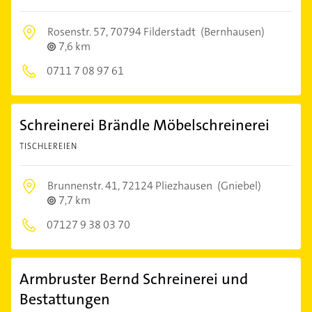
Rosenstr. 57,
70794 Filderstadt
(Bernhausen)
7,6 km
0711 7 08 97 61
Schreinerei Brändle Möbelschreinerei
TISCHLEREIEN
Brunnenstr. 41,
72124 Pliezhausen
(Gniebel)
7,7 km
07127 9 38 03 70
Armbruster Bernd Schreinerei und
Bestattungen