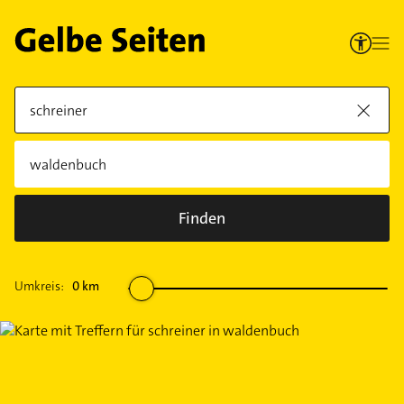
Finden
Umkreis:
0
km