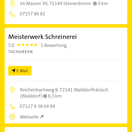
Im Maurer 30,
71144 Steinenbronn
3 km
07157 86 82
Meisterwerk Schreinerei
5,0
1 Bewertung
5.0
TISCHLEREIEN
E-Mail
Reichenbachweg 8,
72141 Walddorfhäslach
(Walddorf)
6,3 km
07127 9 38 64 94
Webseite