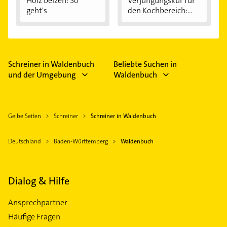
Holz beizen: So
Verjüngungskur für
geht's
den Kochbereich:...
Schreiner in Waldenbuch
Beliebte Suchen in
und der Umgebung
Waldenbuch
Gelbe Seiten
Schreiner
Schreiner in Waldenbuch
Deutschland
Baden-Württemberg
Waldenbuch
Dialog & Hilfe
Ansprechpartner
Häufige Fragen