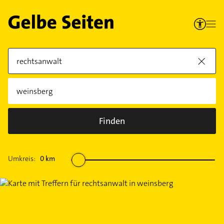
Finden
Umkreis:
0
km