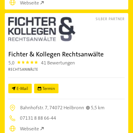
Webseite
SILBER PARTNER
Fichter & Kollegen Rechtsanwälte
5,0
41 Bewertungen
5.0
RECHTSANWÄLTE
E-Mail
Termin
Bahnhofstr. 7,
74072 Heilbronn
5,5 km
07131 8 88 66-44
Webseite