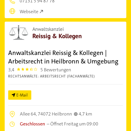
07131 5 94 87 78
Webseite
Anwaltskanzlei Reissig & Kollegen |
Arbeitsrecht in Heilbronn & Umgebung
3,4
5 Bewertungen
3.4
RECHTSANWÄLTE: ARBEITSRECHT (FACHANWÄLTE)
E-Mail
Allee 64,
74072 Heilbronn
4,7 km
Geschlossen
–
Öffnet Freitag um 09:00