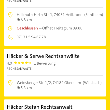
RECHTSANWÄLTE
Hellmuth-Hirth-Str. 1,
74081 Heilbronn
(Sontheim)
6,8 km
Geschlossen
–
Öffnet Freitag um 09:00
07131 5 94 87 78
Häcker & Serwe Rechtsanwälte
4,0
1 Bewertung
4.0
RECHTSANWÄLTE
Weinsberger Str. 1/2,
74182 Obersulm
(Willsbach)
5,3 km
Häcker Stefan Rechtsanwalt