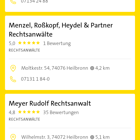
07134 24 88
Menzel, Roßkopf, Heydel & Partner
Rechtsanwälte
5,0
1 Bewertung
5.0
RECHTSANWÄLTE
Moltkestr. 54,
74076 Heilbronn
4,2 km
07131 1 84-0
Meyer Rudolf Rechtsanwalt
4,8
35 Bewertungen
4.8
RECHTSANWÄLTE
Wilhelmstr. 3,
74072 Heilbronn
5,1 km