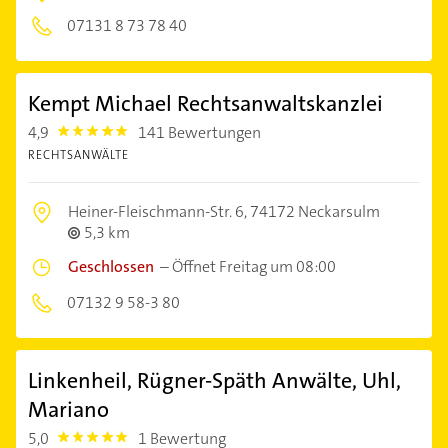
07131 8 73 78 40
Kempt Michael Rechtsanwaltskanzlei
4,9
141 Bewertungen
4.9
RECHTSANWÄLTE
Heiner-Fleischmann-Str. 6,
74172 Neckarsulm
5,3 km
Geschlossen
–
Öffnet Freitag um 08:00
07132 9 58-3 80
Linkenheil, Rügner-Späth Anwälte, Uhl,
Mariano
5,0
1 Bewertung
5.0