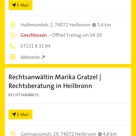
E-Mail
Halbmondstr. 2,
74072 Heilbronn
5,4 km
Geschlossen
–
Öffnet Freitag um 08:30
07131 8 31 94
Webseite
Rechtsanwältin Marika Gratzel |
Rechtsberatung in Heilbronn
RECHTSANWÄLTE
E-Mail
Gymnasiumstr. 29,
74072 Heilbronn
4,8 km