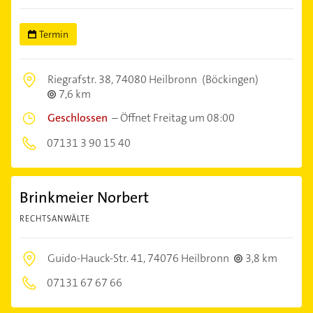
Termin
Riegrafstr. 38,
74080 Heilbronn
(Böckingen)
7,6 km
Geschlossen
–
Öffnet Freitag um 08:00
07131 3 90 15 40
Brinkmeier Norbert
RECHTSANWÄLTE
Guido-Hauck-Str. 41,
74076 Heilbronn
3,8 km
07131 67 67 66