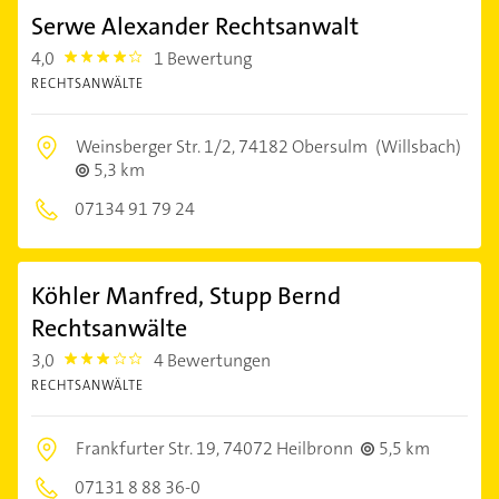
Serwe Alexander Rechtsanwalt
4,0
1 Bewertung
4.0
RECHTSANWÄLTE
Weinsberger Str. 1/2,
74182 Obersulm
(Willsbach)
5,3 km
07134 91 79 24
Köhler Manfred, Stupp Bernd
Rechtsanwälte
3,0
4 Bewertungen
3.0
RECHTSANWÄLTE
Frankfurter Str. 19,
74072 Heilbronn
5,5 km
07131 8 88 36-0