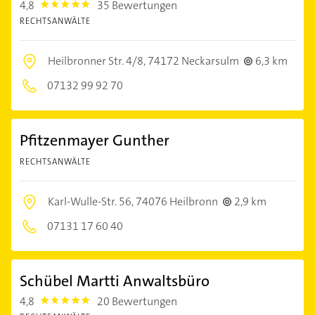
4,8
35 Bewertungen
4.8
RECHTSANWÄLTE
Heilbronner Str. 4/8,
74172 Neckarsulm
6,3 km
07132 99 92 70
Pfitzenmayer Gunther
RECHTSANWÄLTE
Karl-Wulle-Str. 56,
74076 Heilbronn
2,9 km
07131 17 60 40
Schübel Martti Anwaltsbüro
4,8
20 Bewertungen
4.8