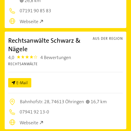
26,8 km
07191 90 85 83
Webseite
Rechtsanwälte Schwarz &
AUS DER REGION
Nägele
4,0
4 Bewertungen
4.0
RECHTSANWÄLTE
E-Mail
Bahnhofstr. 28,
74613 Öhringen
16,7 km
07941 92 13-0
Webseite