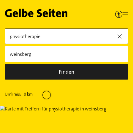
Finden
Umkreis:
0
km