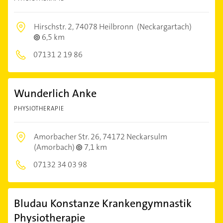
Hirschstr. 2,
74078 Heilbronn
(Neckargartach)
6,5 km
07131 2 19 86
Wunderlich Anke
PHYSIOTHERAPIE
Amorbacher Str. 26,
74172 Neckarsulm
(Amorbach)
7,1 km
07132 34 03 98
Bludau Konstanze Krankengymnastik
Physiotherapie