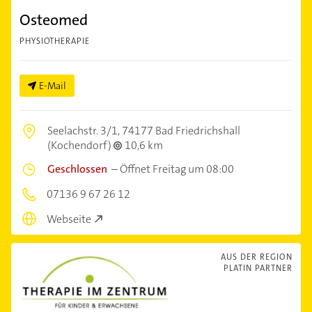
Osteomed
PHYSIOTHERAPIE
E-Mail
Seelachstr. 3/1,
74177 Bad Friedrichshall
(Kochendorf)
10,6 km
Geschlossen
–
Öffnet Freitag um 08:00
07136 9 67 26 12
Webseite
AUS DER REGION
PLATIN PARTNER