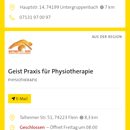
Hauptstr. 14,
74199 Untergruppenbach
7 km
07131 97 00 97
AUS DER REGION
Geist Praxis für Physiotherapie
PHYSIOTHERAPIE
E-Mail
Talheimer Str. 51,
74223 Flein
8,3 km
Geschlossen
–
Öffnet Freitag um 08:00