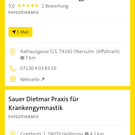
5,0
1 Bewertung
5.0
PHYSIOTHERAPIE
E-Mail
Rathausgasse 5/1,
74182 Obersulm
(Affaltrach)
7 km
07130 4 03 83 10
Webseite
Sauer Dietmar Praxis für
Krankengymnastik
PHYSIOTHERAPIE
Goethestr. 1,
74076 Heilbronn
4,2 km