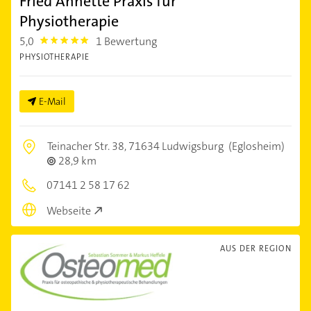
Fried Annette Praxis für
Physiotherapie
5,0
1 Bewertung
5.0
PHYSIOTHERAPIE
E-Mail
Teinacher Str. 38,
71634 Ludwigsburg
(Eglosheim)
28,9 km
07141 2 58 17 62
Webseite
AUS DER REGION