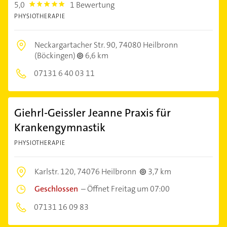
5,0
1 Bewertung
5.0
PHYSIOTHERAPIE
Neckargartacher Str. 90,
74080 Heilbronn
(Böckingen)
6,6 km
07131 6 40 03 11
Giehrl-Geissler Jeanne Praxis für
Krankengymnastik
PHYSIOTHERAPIE
Karlstr. 120,
74076 Heilbronn
3,7 km
Geschlossen
–
Öffnet Freitag um 07:00
07131 16 09 83