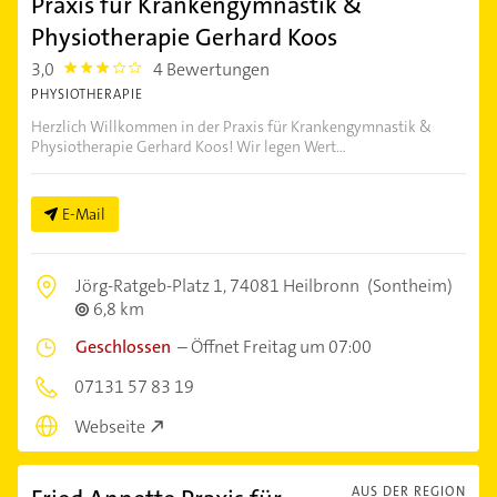
Praxis für Krankengymnastik &
Physiotherapie Gerhard Koos
3,0
4 Bewertungen
3.0
PHYSIOTHERAPIE
Herzlich Willkommen in der Praxis für Krankengymnastik &
Physiotherapie Gerhard Koos! Wir legen Wert...
E-Mail
Jörg-Ratgeb-Platz 1,
74081 Heilbronn
(Sontheim)
6,8 km
Geschlossen
–
Öffnet Freitag um 07:00
07131 57 83 19
Webseite
AUS DER REGION