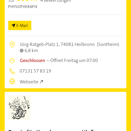
3,0
4 Bewertungen
3.0
PHYSIOTHERAPIE
E-Mail
Jörg-Ratgeb-Platz 1,
74081 Heilbronn
(Sontheim)
6,8 km
Geschlossen
–
Öffnet Freitag um 07:00
07131 57 83 19
Webseite