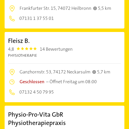
Frankfurter Str. 15,
74072 Heilbronn
5,5 km
07131 1 37 55 01
Fleisz B.
4,8
14 Bewertungen
4.8
PHYSIOTHERAPIE
Ganzhornstr. 53,
74172 Neckarsulm
5,7 km
Geschlossen
–
Öffnet Freitag um 08:00
07132 4 50 79 95
Physio-Pro-Vita GbR
Physiotherapiepraxis