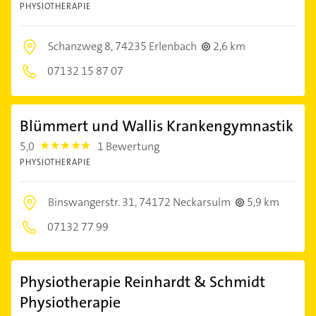
PHYSIOTHERAPIE
Schanzweg 8,
74235 Erlenbach
2,6 km
07132 15 87 07
Blümmert und Wallis Krankengymnastik
5,0
1 Bewertung
5.0
PHYSIOTHERAPIE
Binswangerstr. 31,
74172 Neckarsulm
5,9 km
07132 77 99
Physiotherapie Reinhardt & Schmidt
Physiotherapie