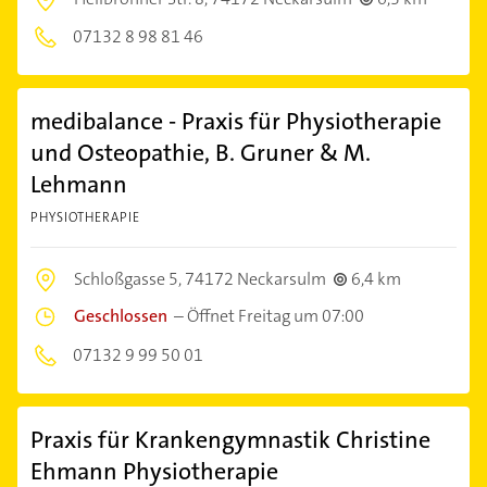
07132 8 98 81 46
medibalance - Praxis für Physiotherapie
und Osteopathie, B. Gruner & M.
Lehmann
PHYSIOTHERAPIE
Schloßgasse 5,
74172 Neckarsulm
6,4 km
Geschlossen
–
Öffnet Freitag um 07:00
07132 9 99 50 01
Praxis für Krankengymnastik Christine
Ehmann Physiotherapie