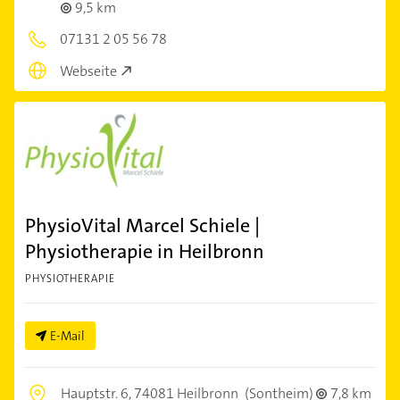
9,5 km
07131 2 05 56 78
Webseite
PhysioVital Marcel Schiele |
Physiotherapie in Heilbronn
PHYSIOTHERAPIE
E-Mail
Hauptstr. 6,
74081 Heilbronn
(Sontheim)
7,8 km