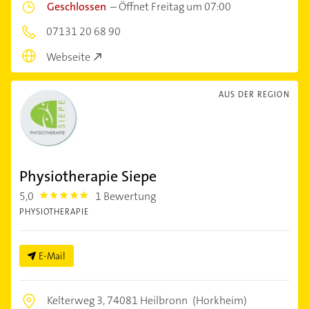
Geschlossen
–
Öffnet Freitag um 07:00
07131 20 68 90
Webseite
AUS DER REGION
Physiotherapie Siepe
5,0
1 Bewertung
5.0
PHYSIOTHERAPIE
E-Mail
Kelterweg 3,
74081 Heilbronn
(Horkheim)