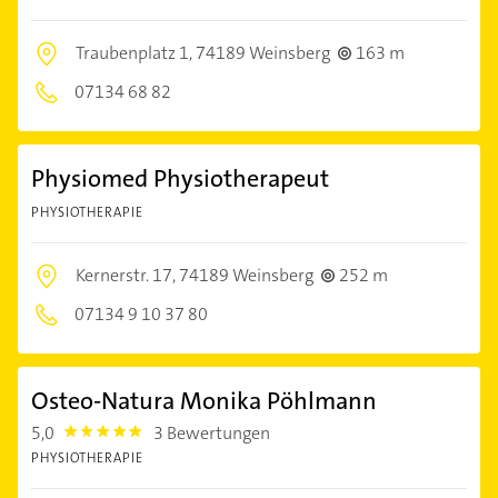
Traubenplatz 1,
74189 Weinsberg
163 m
07134 68 82
Physiomed Physiotherapeut
PHYSIOTHERAPIE
Kernerstr. 17,
74189 Weinsberg
252 m
07134 9 10 37 80
Osteo-Natura Monika Pöhlmann
5,0
3 Bewertungen
5.0
PHYSIOTHERAPIE