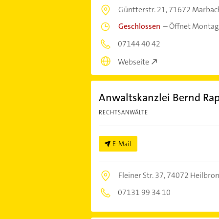
Güntterstr. 21,
71672 Marbac
Geschlossen
–
Öffnet Montag
07144 40 42
Webseite
Anwaltskanzlei Bernd Ra
RECHTSANWÄLTE
E-Mail
Fleiner Str. 37,
74072 Heilbro
07131 99 34 10