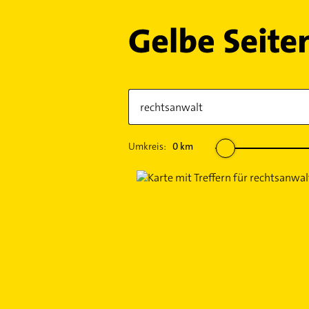
Umkreis:
0
km