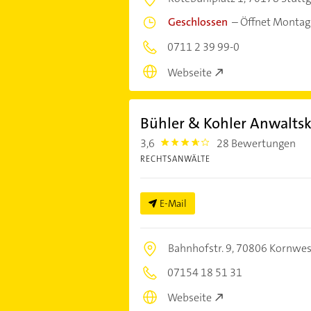
Geschlossen
–
Öffnet Montag
0711 2 39 99-0
Webseite
Bühler & Kohler Anwaltsk
3,6
28 Bewertungen
3.6000001
RECHTSANWÄLTE
E-Mail
Bahnhofstr. 9,
70806 Kornwe
07154 18 51 31
Webseite