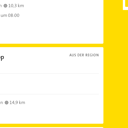
h
10,3 km
 um 08:00
pp
AUS DER REGION
nn
14,9 km