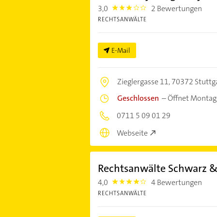
3,0
2 Bewertungen
3.0
RECHTSANWÄLTE
E-Mail
Zieglergasse 11,
70372 Stuttg
Geschlossen
–
Öffnet Montag
0711 5 09 01 29
Webseite
Rechtsanwälte Schwarz &
4,0
4 Bewertungen
4.0
RECHTSANWÄLTE