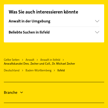
Einfach die passenden Kontaktmöglichkeiten wie
Adresse oder Mail in unserem Kontaktdaten-Bereich
Was Sie auch interessieren könnte
auswählen. Hier finden Sie alle
Kontaktdaten
.
Anwalt in der Umgebung
Neckarwestheim
Beliebte Suchen in Ilsfeld
Flein
Maler
Oberstenfeld
Elektroinstallation
Lauffen am Neckar
Elektriker
Heilbronn Neckar
Gelbe Seiten
Anwalt
Anwalt in Ilsfeld
Elektro Reparatur
Weinsberg
Anwaltskanzlei Dres. Zecher und Coll., Dr. Michael Zecher
Zahnarzt
Ingersheim Württemberg
Deutschland
Baden-Württemberg
Ilsfeld
Schreiner
Obersulm
Bauunternehmen
Leingarten
Bestatter
Marbach am Neckar
Branche
Heizung & Sanitär
Steuerberater