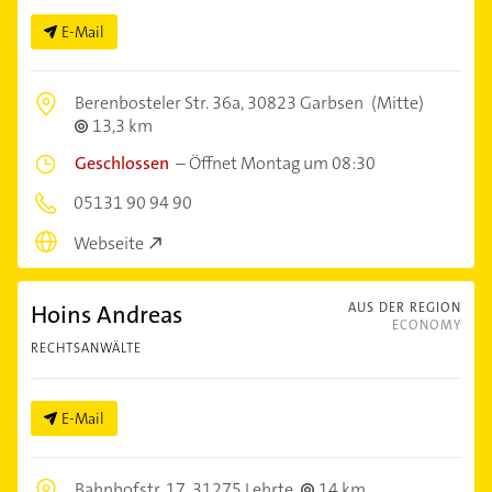
E-Mail
Berenbosteler Str. 36a,
30823 Garbsen
(Mitte)
13,3 km
Geschlossen
–
Öffnet Montag um 08:30
05131 90 94 90
Webseite
Hoins Andreas
AUS DER REGION
ECONOMY
RECHTSANWÄLTE
E-Mail
Bahnhofstr. 17,
31275 Lehrte
14 km