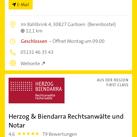
E-Mail
Im Bahlbrink 4,
30827 Garbsen
(Berenbostel)
12,1 km
Geschlossen
–
Öffnet Montag um 09:00
05131 46 35 43
Webseite
AUS DER REGION
FIRST CLASS
Herzog & Biendarra Rechtsanwälte und
Notar
4,6
79 Bewertungen
4.6