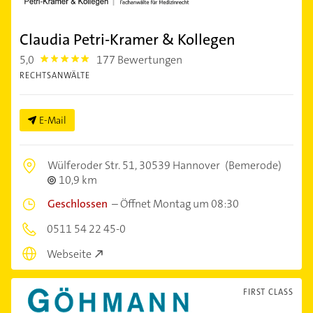
Claudia Petri-Kramer & Kollegen
5,0
177 Bewertungen
5.0
RECHTSANWÄLTE
E-Mail
Wülferoder Str. 51,
30539 Hannover
(Bemerode)
10,9 km
Geschlossen
–
Öffnet Montag um 08:30
0511 54 22 45-0
Webseite
FIRST CLASS