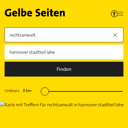
Finden
Umkreis:
0
km