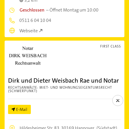
3,2 km
Geschlossen
–
Öffnet Montag um 10:00
0511 6 04 10 04
Webseite
FIRST CLASS
Dirk und Dieter Weisbach Rae und Notar
RECHTSANWÄLTE: MIET- UND WOHNUNGSEIGENTUMSRECHT
(SCHWERPUNKT)
E-Mail
Hildesheimer Str. 83,
30169 Hannover
(Südstadt)