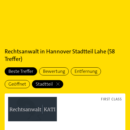
Rechtsanwalt
in
Hannover Stadtteil Lahe
(
58
Treffer)
Beste Treffer
Bewertung
Entfernung
Geöffnet
Stadtteil
FIRST CLASS