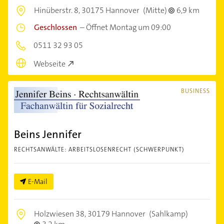
Hinüberstr. 8,
30175 Hannover
(Mitte)
6,9 km
Geschlossen
–
Öffnet Montag um 09:00
0511 32 93 05
Webseite
BUSINESS
Beins Jennifer
RECHTSANWÄLTE: ARBEITSLOSENRECHT (SCHWERPUNKT)
E-Mail
Holzwiesen 38,
30179 Hannover
(Sahlkamp)