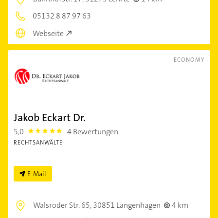
05132 8 87 97 63
Webseite
ECONOMY
Jakob Eckart Dr.
5,0
4 Bewertungen
5.0
RECHTSANWÄLTE
E-Mail
Walsroder Str. 65,
30851 Langenhagen
4 km