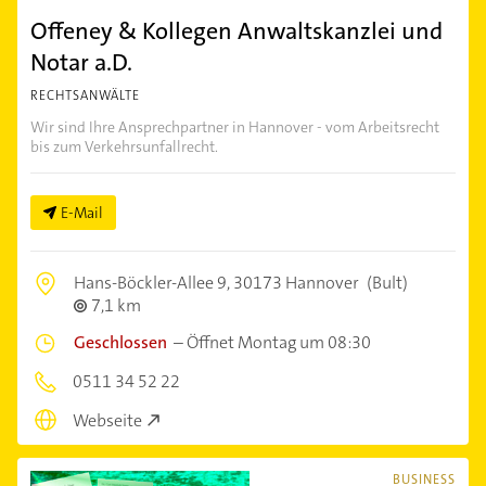
Offeney & Kollegen Anwaltskanzlei und
Notar a.D.
RECHTSANWÄLTE
Wir sind Ihre Ansprechpartner in Hannover - vom Arbeitsrecht
bis zum Verkehrsunfallrecht.
E-Mail
Hans-Böckler-Allee 9,
30173 Hannover
(Bult)
7,1 km
Geschlossen
–
Öffnet Montag um 08:30
0511 34 52 22
Webseite
BUSINESS