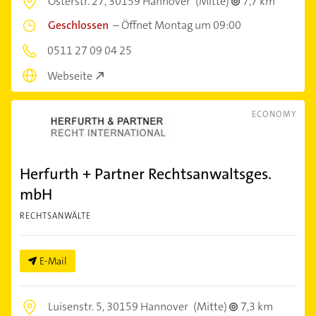
Osterstr. 27,
30159 Hannover
(Mitte)
7,7 km
Geschlossen
–
Öffnet Montag um 09:00
0511 27 09 04 25
Webseite
ECONOMY
Herfurth + Partner Rechtsanwaltsges.
mbH
RECHTSANWÄLTE
E-Mail
Luisenstr. 5,
30159 Hannover
(Mitte)
7,3 km