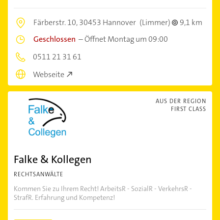
Färberstr. 10,
30453 Hannover
(Limmer)
9,1 km
Geschlossen
–
Öffnet Montag um 09:00
0511 21 31 61
Webseite
AUS DER REGION
FIRST CLASS
Falke & Kollegen
RECHTSANWÄLTE
Kommen Sie zu Ihrem Recht! ArbeitsR - SozialR - VerkehrsR -
StrafR. Erfahrung und Kompetenz!