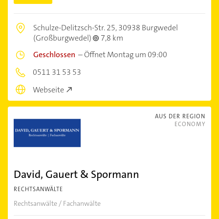
Schulze-Delitzsch-Str. 25,
30938 Burgwedel
(Großburgwedel)
7,8 km
Geschlossen
–
Öffnet Montag um 09:00
0511 31 53 53
Webseite
AUS DER REGION
ECONOMY
David, Gauert & Spormann
RECHTSANWÄLTE
Rechtsanwälte / Fachanwälte