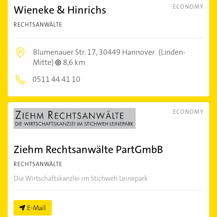
Wieneke & Hinrichs
ECONOMY
RECHTSANWÄLTE
Blumenauer Str. 17,
30449 Hannover
(Linden-
Mitte)
8,6 km
0511 44 41 10
ECONOMY
Ziehm Rechtsanwälte PartGmbB
RECHTSANWÄLTE
Die Wirtschaftskanzlei im Stichweh Leinepark
E-Mail