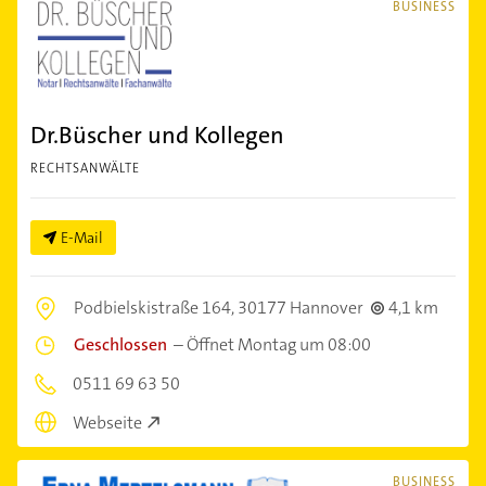
BUSINESS
Dr.Büscher und Kollegen
RECHTSANWÄLTE
E-Mail
Podbielskistraße 164,
30177 Hannover
4,1 km
Geschlossen
–
Öffnet Montag um 08:00
0511 69 63 50
Webseite
BUSINESS