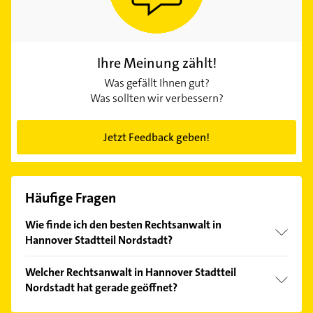
Ihre Meinung zählt!
Was gefällt Ihnen gut?
Was sollten wir verbessern?
Jetzt Feedback geben!
Häufige Fragen
Wie finde ich den besten Rechtsanwalt in
Hannover Stadtteil Nordstadt?
Vergleichen Sie alle Anbieter anhand echter
Welcher Rechtsanwalt in Hannover Stadtteil
Kundenmeinungen und profitieren Sie von den
Nordstadt hat gerade geöffnet?
Empfehlungen. Die Suchergebnisse können Sie sich
einfach nach
Bewertungen
sortiert anzeigen lassen.
Im Anbieter-Bereich finden Sie alle
Öffnungszeiten
.