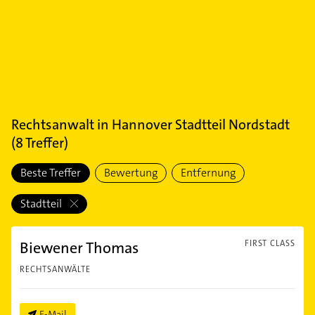
Rechtsanwalt
in
Hannover Stadtteil Nordstadt
(
8
Treffer)
Beste Treffer
Bewertung
Entfernung
Stadtteil
Biewener Thomas
FIRST CLASS
RECHTSANWÄLTE
E-Mail