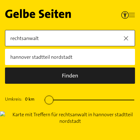
Finden
Umkreis:
0
km