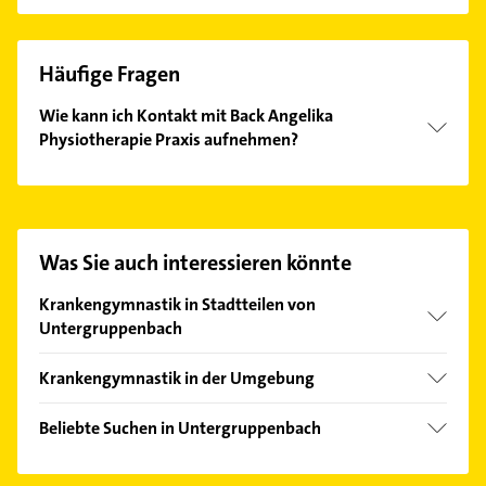
Häufige Fragen
Wie kann ich Kontakt mit Back Angelika
Physiotherapie Praxis aufnehmen?
Es ist sehr einfach Kontakt mit Back Angelika
Physiotherapie Praxis aufzunehmen. Einfach die
passenden Kontaktmöglichkeiten wie Adresse oder
Mail in unserem Kontaktdaten-Bereich auswählen.
Was Sie auch interessieren könnte
Hier finden Sie alle
Kontaktdaten
.
Krankengymnastik in Stadtteilen von
Untergruppenbach
Unterheinriet
Krankengymnastik in der Umgebung
Ilsfeld
Beliebte Suchen in Untergruppenbach
Weinsberg
Elektroinstallation
Heilbronn Neckar