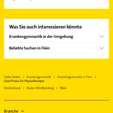
Es ist sehr einfach Kontakt mit Geist Praxis für
Physiotherapie aufzunehmen. Einfach die
passenden Kontaktmöglichkeiten wie Adresse oder
Mail in unserem Kontaktdaten-Bereich auswählen.
Was Sie auch interessieren könnte
Hier finden Sie alle
Kontaktdaten
.
Krankengymnastik in der Umgebung
Heilbronn Neckar
Beliebte Suchen in Flein
Lauffen am Neckar
Klempner
Untergruppenbach
Sanitärinstallation
Ilsfeld
Maler
Leingarten
Gelbe Seiten
Krankengymnastik
Krankengymnastik in Flein
Heizung & Sanitär
Kirchheim am Neckar
Geist Praxis für Physiotherapie
Lüftungsanlagen
Weinsberg
Deutschland
Baden-Württemberg
Flein
Heizungsbauer
Neckarsulm
Heizungsfirmen
Bönnigheim
Putzfrau
Brackenheim
Branche