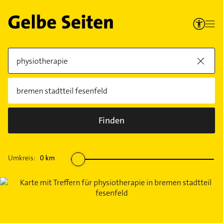
Finden
Umkreis:
0
km