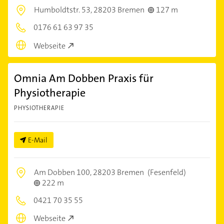
Humboldtstr. 53,
28203 Bremen
127 m
0176 61 63 97 35
Webseite
Omnia Am Dobben Praxis für
Physiotherapie
PHYSIOTHERAPIE
E-Mail
Am Dobben 100,
28203 Bremen
(Fesenfeld)
222 m
0421 70 35 55
Webseite