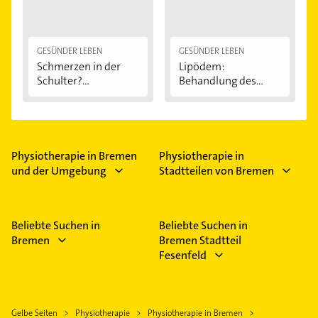
GESÜNDER LEBEN
GESÜNDER LEBEN
Schmerzen in der
Lipödem:
Schulter?
Behandlung des
Eingeklemmtes...
"Reiterhosen-
Syndroms"
Physiotherapie in Bremen
Physiotherapie in
und der Umgebung
Stadtteilen von Bremen
Beliebte Suchen in
Beliebte Suchen in
Bremen
Bremen Stadtteil
Fesenfeld
Gelbe Seiten
Physiotherapie
Physiotherapie in Bremen