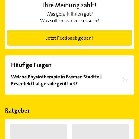
Ihre Meinung zählt!
Was gefällt Ihnen gut?
Was sollten wir verbessern?
Jetzt Feedback geben!
Häufige Fragen
Welche Physiotherapie in Bremen Stadtteil
Fesenfeld hat gerade geöffnet?
Im Anbieter-Bereich finden Sie alle
Öffnungszeiten
.
Bitte beachten Sie, dass diese an Sonn- und
Feiertagen abweichen können.
Ratgeber