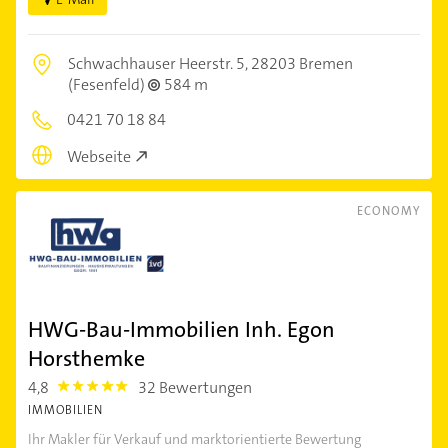
Schwachhauser Heerstr. 5,
28203 Bremen
(Fesenfeld)
584 m
0421 70 18 84
Webseite
ECONOMY
HWG-Bau-Immobilien Inh. Egon
Horsthemke
4,8
32 Bewertungen
4.8
IMMOBILIEN
Ihr Makler für Verkauf und marktorientierte Bewertung