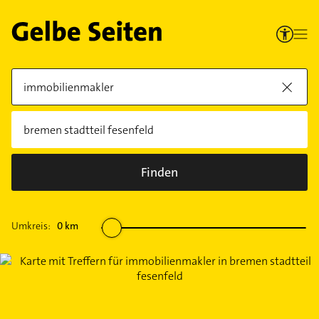
Finden
Umkreis:
0
km