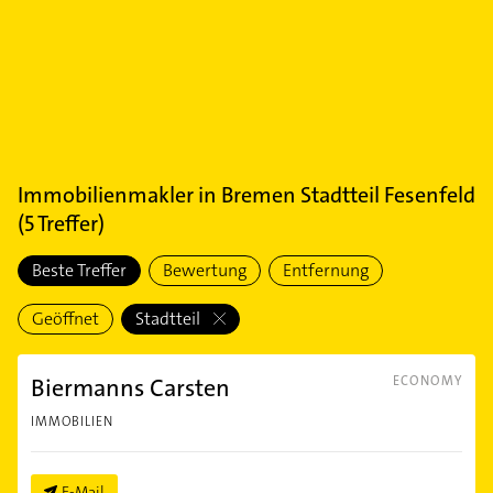
Immobilienmakler
in
Bremen Stadtteil Fesenfeld
(
5
Treffer)
Beste Treffer
Bewertung
Entfernung
Geöffnet
Stadtteil
Biermanns Carsten
ECONOMY
IMMOBILIEN
E-Mail