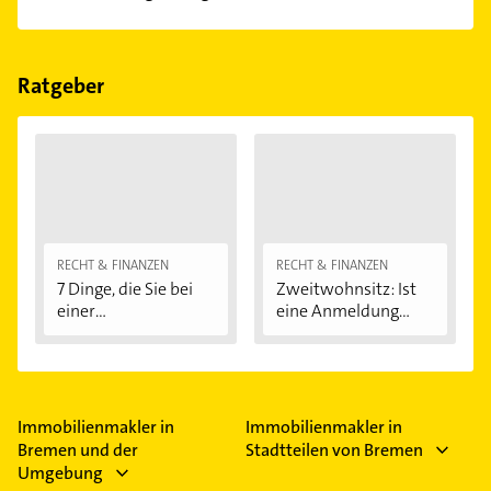
Empfehlungen. Die Suchergebnisse können Sie sich
einfach nach
Bewertungen
sortiert anzeigen lassen.
Im Anbieter-Bereich finden Sie alle
Öffnungszeiten
.
Bitte beachten Sie, dass diese an Sonn- und
Feiertagen abweichen können.
Ratgeber
RECHT & FINANZEN
RECHT & FINANZEN
7 Dinge, die Sie bei
Zweitwohnsitz: Ist
einer
eine Anmeldung...
Immobilienfinanzier
ung...
Immobilienmakler in
Immobilienmakler in
Bremen und der
Stadtteilen von Bremen
Umgebung