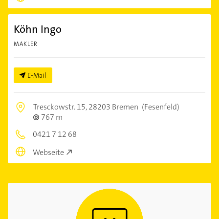
Köhn Ingo
MAKLER
E-Mail
Tresckowstr. 15,
28203 Bremen
(Fesenfeld)
767 m
0421 7 12 68
Webseite