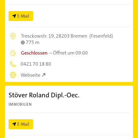
E-Mail
Tresckowstr. 19,
28203 Bremen
(Fesenfeld)
775 m
Geschlossen
–
Öffnet um 09:00
0421 70 18 80
Webseite
Stöver Roland Dipl.-Oec.
IMMOBILIEN
E-Mail