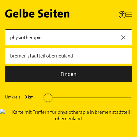
Finden
Umkreis:
0
km