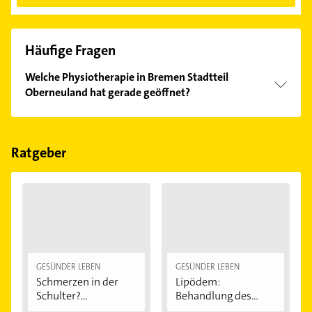
Häufige Fragen
Welche Physiotherapie in Bremen Stadtteil
Oberneuland hat gerade geöffnet?
Im Anbieter-Bereich finden Sie alle
Öffnungszeiten
.
Bitte beachten Sie, dass diese an Sonn- und
Feiertagen abweichen können.
Ratgeber
GESÜNDER LEBEN
GESÜNDER LEBEN
Schmerzen in der
Lipödem:
Schulter?
Behandlung des
Eingeklemmtes...
"Reiterhosen-