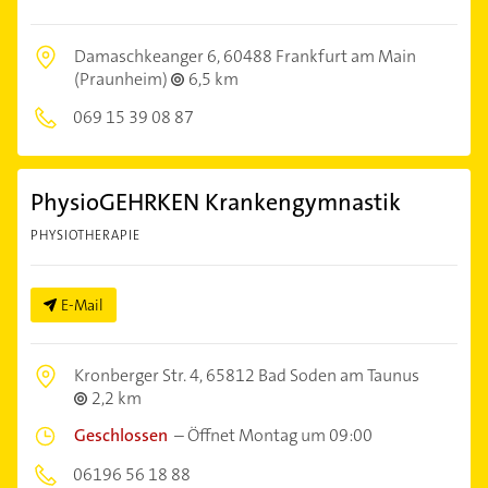
Damaschkeanger 6,
60488 Frankfurt am Main
(Praunheim)
6,5 km
069 15 39 08 87
PhysioGEHRKEN Krankengymnastik
PHYSIOTHERAPIE
E-Mail
Kronberger Str. 4,
65812 Bad Soden am Taunus
2,2 km
Geschlossen
–
Öffnet Montag um 09:00
06196 56 18 88