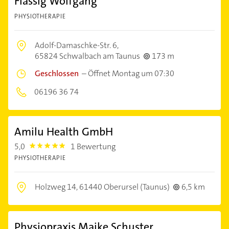
Flassig Wolfgang
PHYSIOTHERAPIE
Adolf-Damaschke-Str. 6,
65824 Schwalbach am Taunus
173 m
Geschlossen
–
Öffnet Montag um 07:30
06196 36 74
Amilu Health GmbH
5,0
1 Bewertung
5.0
PHYSIOTHERAPIE
Holzweg 14,
61440 Oberursel (Taunus)
6,5 km
Physiopraxis Maike Schuster