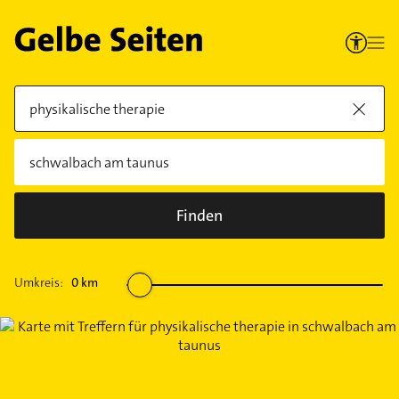
Finden
Umkreis:
0
km