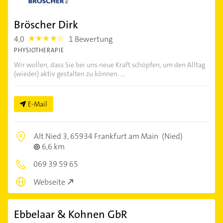
Bröscher Dirk
4,0
1 Bewertung
4.0
PHYSIOTHERAPIE
Wir wollen, dass Sie bei uns neue Kraft schöpfen, um den Alltag
(wieder) aktiv gestalten zu können. ...
E-Mail
Alt Nied 3,
65934 Frankfurt am Main
(Nied)
6,6 km
069 39 59 65
Webseite
Ebbelaar & Kohnen GbR