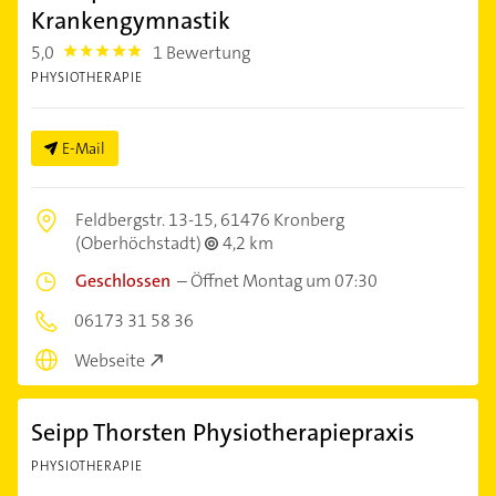
Krankengymnastik
5,0
1 Bewertung
5.0
PHYSIOTHERAPIE
E-Mail
Feldbergstr. 13-15,
61476 Kronberg
(Oberhöchstadt)
4,2 km
Geschlossen
–
Öffnet Montag um 07:30
06173 31 58 36
Webseite
Seipp Thorsten Physiotherapiepraxis
PHYSIOTHERAPIE