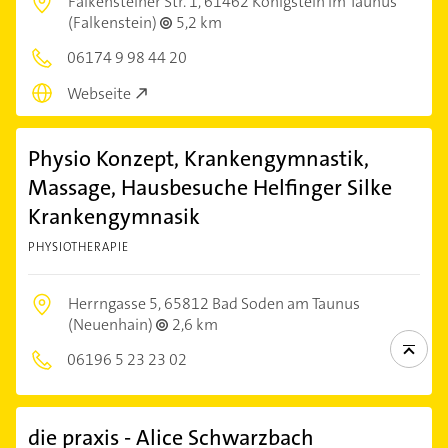
Falkensteiner Str. 1,
61462 Königstein im Taunus
(Falkenstein)
5,2 km
06174 9 98 44 20
Webseite
Physio Konzept, Krankengymnastik,
Massage, Hausbesuche Helfinger Silke
Krankengymnasik
PHYSIOTHERAPIE
Herrngasse 5,
65812 Bad Soden am Taunus
(Neuenhain)
2,6 km
06196 5 23 23 02
die praxis - Alice Schwarzbach