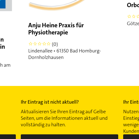
Orbo
0
Götze
Anju Heine Praxis für
Physiotherapie
in
(0)
0
in
Lindenallee • 61350 Bad Homburg-
Dornholzhausen
ch am
Ihr Eintrag ist nicht aktuell?
Ihr Ein
Aktualisieren Sie Ihren Eintrag auf Gelbe
Nutzen 
Seiten, um die Informationen aktuell und
Einstie
vollständig zu halten.
wenigen
Kunden 