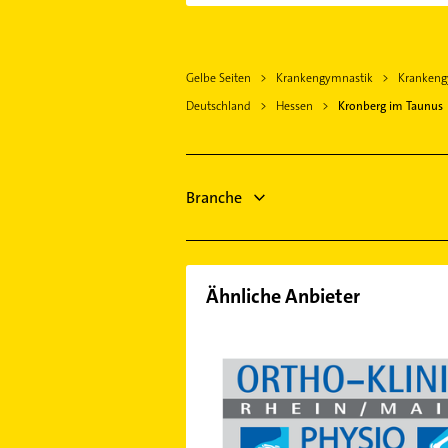
Oberursel (Taunus)
Logopädie
Liederbach am Taunus
Schreiner
Eschborn Taunus
Gelbe Seiten
Krankengymnastik
Krankeng
Kanalreinigung
Kelkheim (Taunus)
Deutschland
Hessen
Kronberg im Taunus
Klempner
Bad Homburg v. d. Höhe
Gasinstallateur
Kriftel
Sanitärinstallation
Hofheim am Taunus
Bestatter
Branche
Hattersheim am Main
Maler
Gartenbau & Landschaftsbau
Ähnliche Anbieter