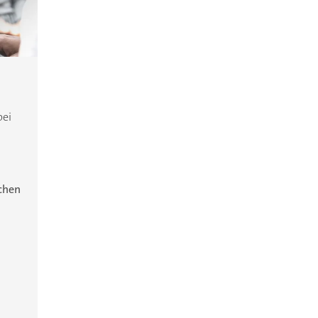
bei
ichen