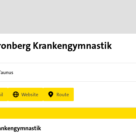
Kronberg Krankengymnastik
Taunus
il
Website
Route
rankengymnastik