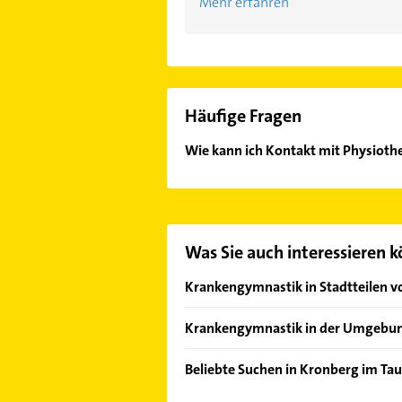
Mehr erfahren
Häufige Fragen
Wie kann ich Kontakt mit Physiot
Es ist sehr einfach Kontakt mit P
wie Adresse oder Mail in unserem K
Was Sie auch interessieren 
Krankengymnastik in Stadtteilen 
Schönberg
Krankengymnastik in der Umgebu
Königstein im Taunus
Beliebte Suchen in Kronberg im Ta
Bad Soden am Taunus
Phoniatrie