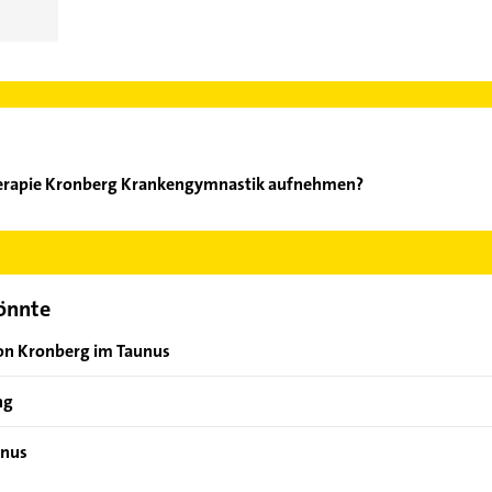
herapie Kronberg Krankengymnastik aufnehmen?
hysiotherapie Kronberg Krankengymnastik aufzunehmen. Einfach d
ontaktdaten-Bereich auswählen. Hier finden Sie alle
Kontaktdate
könnte
von Kronberg im Taunus
ng
unus