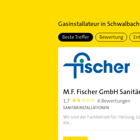
Gasinstallateur
in
Schwalbach
Beste Treffer
Bewertung
En
M.F. Fischer GmbH Sanitä
1,7
6 Bewertungen
1.7
SANITÄRINSTALLATIONEN
Wir sind der Fachbetrieb für: Heizung, L
die ...