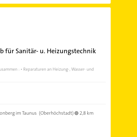
eb für Sanitär- u. Heizungstechnik
zusammen : • Reparaturen an Heizung-, Wasser- und
onberg im Taunus
(Oberhöchstadt)
2,8 km