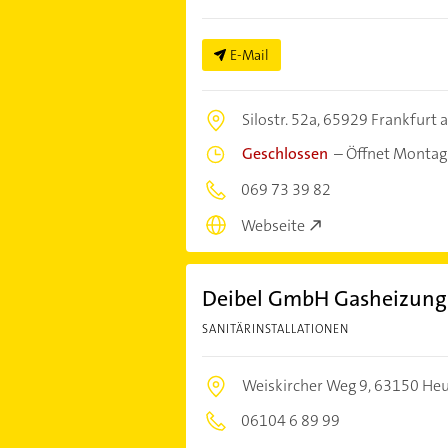
E-Mail
Silostr. 52a,
65929 Frankfurt 
Geschlossen
–
Öffnet Montag
069 73 39 82
Webseite
Deibel GmbH Gasheizung 
SANITÄRINSTALLATIONEN
Weiskircher Weg 9,
63150 He
06104 6 89 99