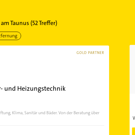
 am Taunus
(
52
Treffer)
tfernung
GOLD PARTNER
r- und Heizungstechnik
üftung, Klima, Sanitär und Bäder. Von der Beratung über
W