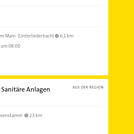
am Main
(Unterliederbach)
6,1 km
 um 08:00
Sanitäre Anlagen
AUS DER REGION
usenstamm
23 km