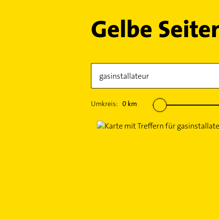
Umkreis:
0
km