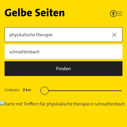
Finden
Umkreis:
0
km