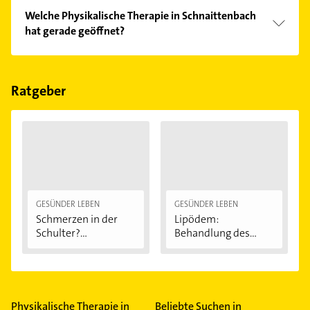
Welche Physikalische Therapie in Schnaittenbach
hat gerade geöffnet?
Im Anbieter-Bereich finden Sie alle
Öffnungszeiten
.
Bitte beachten Sie, dass diese an Sonn- und
Feiertagen abweichen können.
Ratgeber
GESÜNDER LEBEN
GESÜNDER LEBEN
Schmerzen in der
Lipödem:
Schulter?
Behandlung des
Eingeklemmtes...
"Reiterhosen-
Syndroms"
Physikalische Therapie in
Beliebte Suchen in